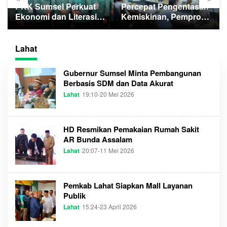
PKK Sumsel Perkuat
Percepat Pengentasan
Ekonomi dan Literasi
Kemiskinan, Pemprov
Keluarga
Optimalkan GSMP
Melalui Multihelix
Lahat
Gubernur Sumsel Minta Pembangunan
Berbasis SDM dan Data Akurat
Lahat
19:10-20 Mei 2026
O
L
E
H
A
HD Resmikan Pemakaian Rumah Sakit
D
M
AR Bunda Assalam
I
Lahat
20:07-11 Mei 2026
O
N
L
E
H
A
Pemkab Lahat Siapkan Mall Layanan
D
M
Publik
I
Lahat
15:24-23 April 2026
O
N
L
E