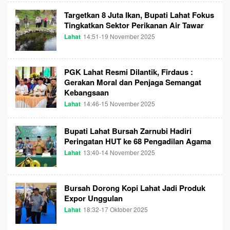
H
S
Targetkan 8 Juta Ikan, Bupati Lahat Fokus
U
M
Tingkatkan Sektor Perikanan Air Tawar
S
Lahat
14:51-19 November 2025
O
E
L
L
E
T
H
I
S
M
PGK Lahat Resmi Dilantik, Firdaus :
U
E
M
C
Gerakan Moral dan Penjaga Semangat
S
O
Kebangsaan
E
M
L
Lahat
14:46-15 November 2025
O
T
L
I
E
M
H
Bupati Lahat Bursah Zarnubi Hadiri
E
S
C
Peringatan HUT ke 68 Pengadilan Agama
U
O
M
M
Lahat
13:40-14 November 2025
O
S
L
E
E
L
H
T
S
I
Bursah Dorong Kopi Lahat Jadi Produk
U
M
M
Expor Unggulan
E
S
C
Lahat
18:32-17 Oktober 2025
O
E
O
L
L
M
E
T