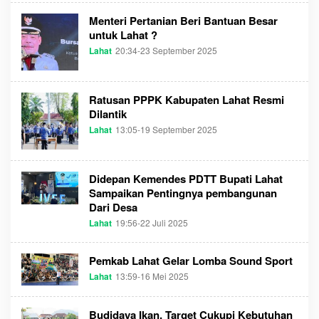
H
I
S
M
Menteri Pertanian Beri Bantuan Besar
U
E
M
C
untuk Lahat ?
S
O
Lahat
20:34-23 September 2025
O
E
M
L
L
E
T
H
I
S
M
Ratusan PPPK Kabupaten Lahat Resmi
U
E
M
C
Dilantik
S
O
Lahat
13:05-19 September 2025
O
E
M
L
L
E
T
H
I
S
M
Didepan Kemendes PDTT Bupati Lahat
U
E
M
C
Sampaikan Pentingnya pembangunan
S
O
Dari Desa
E
M
L
Lahat
19:56-22 Juli 2025
O
T
L
I
E
M
H
Pemkab Lahat Gelar Lomba Sound Sport
E
A
C
D
Lahat
13:59-16 Mei 2025
O
O
M
L
M
I
E
N
H
Budidaya Ikan, Target Cukupi Kebutuhan
S