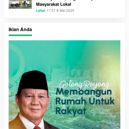
U
Masyarakat Lokal
M
Lahat
17:31-8 Mei 2025
O
S
L
E
E
L
H
T
S
I
Iklan Anda
U
M
M
E
S
C
E
O
L
M
T
I
M
E
C
O
M