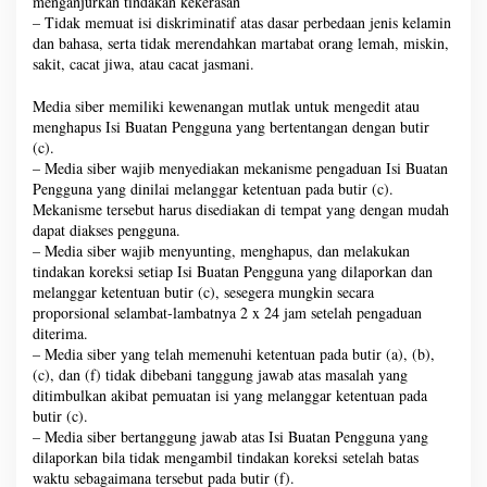
menganjurkan tindakan kekerasan
– Tidak memuat isi diskriminatif atas dasar perbedaan jenis kelamin
dan bahasa, serta tidak merendahkan martabat orang lemah, miskin,
sakit, cacat jiwa, atau cacat jasmani.
Media siber memiliki kewenangan mutlak untuk mengedit atau
menghapus Isi Buatan Pengguna yang bertentangan dengan butir
(c).
– Media siber wajib menyediakan mekanisme pengaduan Isi Buatan
Pengguna yang dinilai melanggar ketentuan pada butir (c).
Mekanisme tersebut harus disediakan di tempat yang dengan mudah
dapat diakses pengguna.
– Media siber wajib menyunting, menghapus, dan melakukan
tindakan koreksi setiap Isi Buatan Pengguna yang dilaporkan dan
melanggar ketentuan butir (c), sesegera mungkin secara
proporsional selambat-lambatnya 2 x 24 jam setelah pengaduan
diterima.
– Media siber yang telah memenuhi ketentuan pada butir (a), (b),
(c), dan (f) tidak dibebani tanggung jawab atas masalah yang
ditimbulkan akibat pemuatan isi yang melanggar ketentuan pada
butir (c).
– Media siber bertanggung jawab atas Isi Buatan Pengguna yang
dilaporkan bila tidak mengambil tindakan koreksi setelah batas
waktu sebagaimana tersebut pada butir (f).