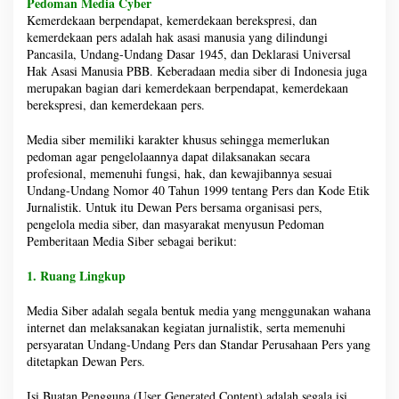
Pedoman Media Cyber
|
17:23-
8 April
Kemerdekaan berpendapat, kemerdekaan berekspresi, dan
2025
kemerdekaan pers adalah hak asasi manusia yang dilindungi
O
Pancasila, Undang-Undang Dasar 1945, dan Deklarasi Universal
L
E
Hak Asasi Manusia PBB. Keberadaan media siber di Indonesia juga
H
merupakan bagian dari kemerdekaan berpendapat, kemerdekaan
S
berekspresi, dan kemerdekaan pers.
U
M
S
Media siber memiliki karakter khusus sehingga memerlukan
E
L
pedoman agar pengelolaannya dapat dilaksanakan secara
T
profesional, memenuhi fungsi, hak, dan kewajibannya sesuai
I
Undang-Undang Nomor 40 Tahun 1999 tentang Pers dan Kode Etik
M
E
Jurnalistik. Untuk itu Dewan Pers bersama organisasi pers,
C
pengelola media siber, dan masyarakat menyusun Pedoman
O
Pemberitaan Media Siber sebagai berikut:
M
1. Ruang Lingkup
Media Siber adalah segala bentuk media yang menggunakan wahana
internet dan melaksanakan kegiatan jurnalistik, serta memenuhi
persyaratan Undang-Undang Pers dan Standar Perusahaan Pers yang
ditetapkan Dewan Pers.
Isi Buatan Pengguna (User Generated Content) adalah segala isi