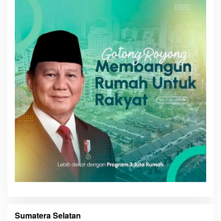
I
M
E
C
O
M
Sumatera Selatan