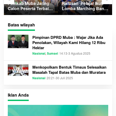
Pemkab Muba Jaring
Ratusan Pelajar Ikuti
Calon Peserta Terbaik
Lomba Marching Band
Paskibraka ke 81 RI
Sumsel
Batas wilayah
Pimpinan DPRD Muba : Wajar Jika Ada
Penolakan, Wilayah Kami Hilang 12 Ribu
Hektar
Nasional
,
Sumsel
14:13-3 Agustus 2025
O
L
E
H
Menkopolkam Bentuk Timsus Selesaikan
S
Masalah Tapal Batas Muba dan Muratara
U
M
Nasional
20:21-30 Juli 2025
O
S
L
E
E
L
H
T
S
I
Iklan Anda
U
M
M
E
S
C
E
O
L
M
T