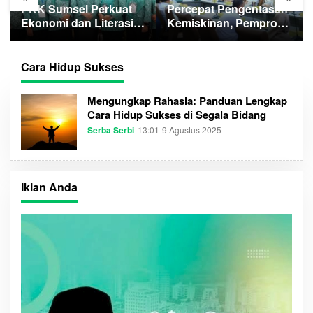
PKK Sumsel Perkuat
Percepat Pengentasan
Ekonomi dan Literasi
Kemiskinan, Pemprov
Keluarga
Optimalkan GSMP
Melalui Multihelix
Cara Hidup Sukses
Mengungkap Rahasia: Panduan Lengkap
Cara Hidup Sukses di Segala Bidang
Serba Serbi
13:01-9 Agustus 2025
O
L
E
H
Iklan Anda