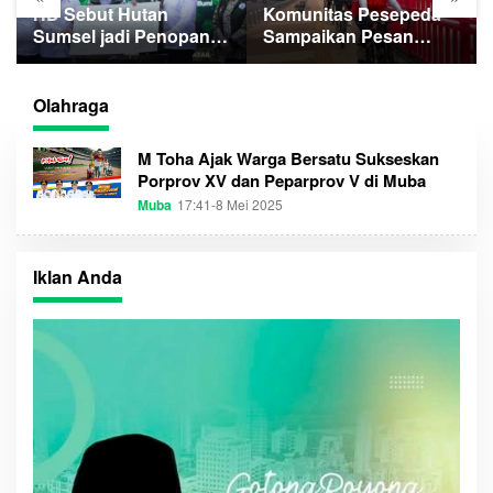
HD Sebut Hutan
Komunitas Pesepeda
Sumsel jadi Penopang
Sampaikan Pesan
SDA dan Keberlanjutan
Ekspedisi Hutan
Pembangunan
Merdeka
Olahraga
M Toha Ajak Warga Bersatu Sukseskan
Porprov XV dan Peparprov V di Muba
Muba
17:41-8 Mei 2025
O
L
E
H
S
Iklan Anda
U
M
S
E
L
T
I
M
E
C
O
M