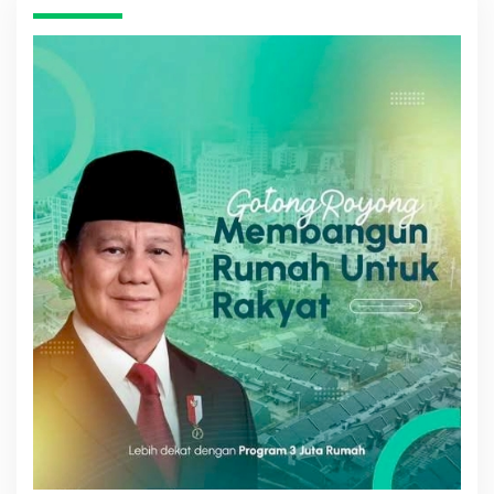
M
M
E
S
C
E
O
L
M
T
I
M
E
C
O
M