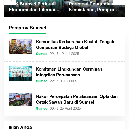
PKK Sumsel Perkuat
Percepat Pengentasan
Ekonomi dan Literasi
Kemiskinan, Pemprov
Keluarga
Optimalkan GSMP
Melalui Multihelix
Pemprov Sumsel
Komunitas Kedaerahan Kuat di Tengah
Gempuran Budaya Global
Sumsel
22:15-12 Juli 2025
O
L
E
H
Komitmen Lingkungan Cerminan
S
Integritas Perusahaan
U
M
Sumsel
22:01-9 Juli 2025
O
S
L
E
E
L
H
T
Rakor Percepatan Pelaksanaan Opla dan
S
I
Cetak Sawah Baru di Sumsel
U
M
M
E
Sumsel
09:43-25 April 2025
O
S
C
L
E
O
E
L
M
H
T
S
I
Iklan Anda
U