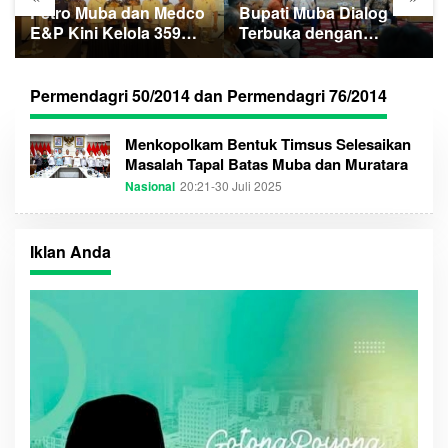
Petro Muba dan Medco
Bupati Muba Dialog
E&P Kini Kelola 359
Terbuka dengan
Sumur Minyak
Masyarakat Muba
Masyarakat
Bersatu
Permendagri 50/2014 dan Permendagri 76/2014
Menkopolkam Bentuk Timsus Selesaikan
Masalah Tapal Batas Muba dan Muratara
Nasional
20:21-30 Juli 2025
O
L
E
H
S
Iklan Anda
U
M
S
E
L
T
I
M
E
C
O
M