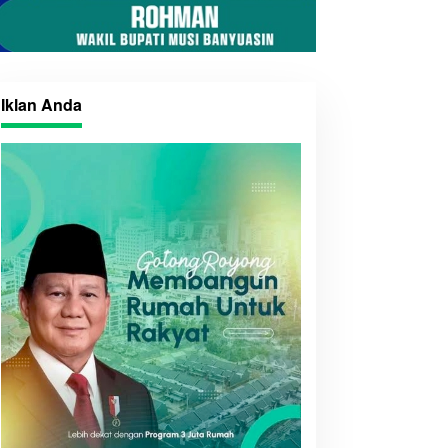
KK Sumsel Perkuat
konomi dan Literasi
eluarga
Iklan Anda
Komunitas Pesepeda
Sampaikan Pesan
Ekspedisi Hutan Merdeka