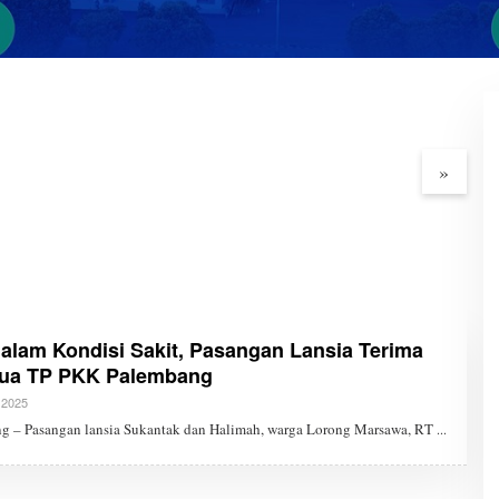
Muba dan Medco E&P
Bupati Muba Dialog
P
lola 359 Sumur
Terbuka dengan
E
 Masyarakat
Masyarakat Muba Bersatu
K
»
alam Kondisi Sakit, Pasangan Lansia Terima
tua TP PKK Palembang
l 2025
O
L
g – Pasangan lansia Sukantak dan Halimah, warga Lorong Marsawa, RT
E
H
A
D
M