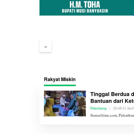
Edward Candra Hadiri
Petro 
Ground Breaking Gedung
Kini Ke
Pelayanan BPKB
Minyak
«
Pesepeda
Pesan
utan Merdeka
Rakyat Miskin
Tinggal Berdua d
Bantuan dari Ke
Palembang
|
20:48-21 Apri
Sumseltime.com, Palemban