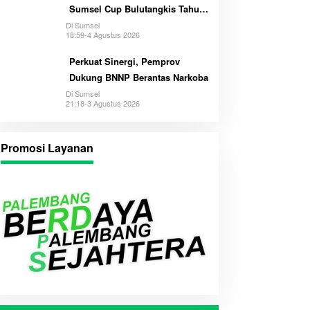
Sumsel Cup Bulutangkis Tahun
2026
Di Sumsel
18:59-4 Agustus 2026
Perkuat Sinergi, Pemprov
Dukung BNNP Berantas Narkoba
Di Sumsel
21:18-3 Agustus 2026
Promosi Layanan