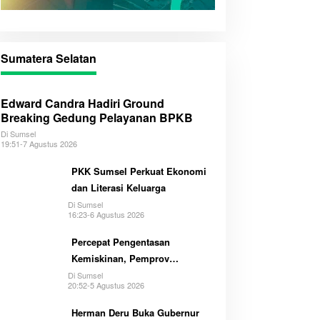
Sumatera Selatan
Edward Candra Hadiri Ground
Breaking Gedung Pelayanan BPKB
Di Sumsel
19:51-7 Agustus 2026
PKK Sumsel Perkuat Ekonomi
dan Literasi Keluarga
Di Sumsel
16:23-6 Agustus 2026
Percepat Pengentasan
Kemiskinan, Pemprov
Optimalkan GSMP Melalui
Di Sumsel
20:52-5 Agustus 2026
Multihelix
Herman Deru Buka Gubernur