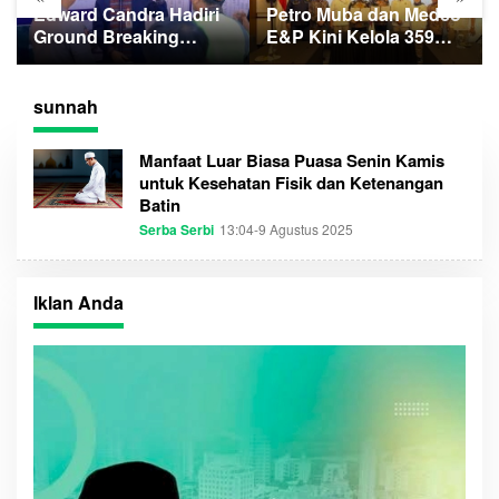
Edward Candra Hadiri
Petro Muba dan Medco
Ground Breaking
E&P Kini Kelola 359
Gedung Pelayanan
Sumur Minyak
BPKB
Masyarakat
sunnah
Manfaat Luar Biasa Puasa Senin Kamis
untuk Kesehatan Fisik dan Ketenangan
Batin
Serba Serbi
13:04-9 Agustus 2025
O
L
E
H
A
Iklan Anda
D
M
I
N