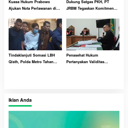
Kuasa Hukum Prabowo
Dukung Satgas PKH, PT
Ajukan Nota Perlawanan di
JRBM Tegaskan Komitmen
PN Tipikor Manado
Penertiban Tambang Ilegal di
Bolsel
Tindaklanjuti Somasi LBH
Penasehat Hukum
Qisth, Polda Metro Tahan
Pertanyakan Validitas
Richard Lee
Kerugian Negara
Iklan Anda