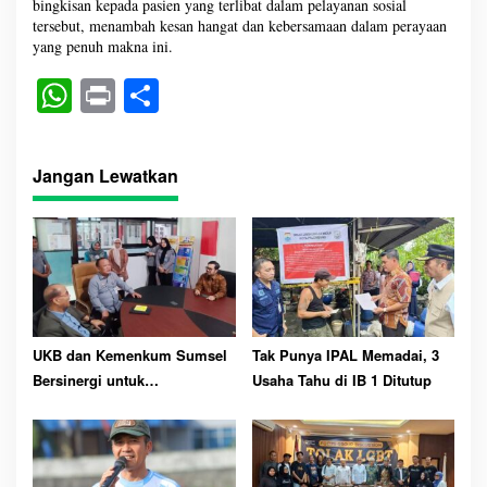
bingkisan kepada pasien yang terlibat dalam pelayanan sosial
tersebut, menambah kesan hangat dan kebersamaan dalam perayaan
yang penuh makna ini.
W
Pr
S
ha
in
ha
ts
t
re
Jangan Lewatkan
A
pp
UKB dan Kemenkum Sumsel
Tak Punya IPAL Memadai, 3
Bersinergi untuk
Usaha Tahu di IB 1 Ditutup
Perlindungan Kekayaan
Intelektual