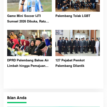
Game Mini Soccer IJTI
Palembang Tolak LGBT
Sumsel 2026 Dibuka, Ratu
Dewa Ajak Jurnalis Perkuat
Solidaritas
DPRD Palembang Bahas Air
127 Pejabat Pemkot
Limbah hingga Pemajuan
Palembang Dilantik
Kesenian
Iklan Anda