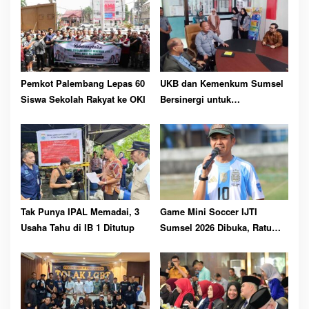
pp
Pemkot Palembang Lepas 60
UKB dan Kemenkum Sumsel
Siswa Sekolah Rakyat ke OKI
Bersinergi untuk
Perlindungan Kekayaan
Intelektual
Tak Punya IPAL Memadai, 3
Game Mini Soccer IJTI
Usaha Tahu di IB 1 Ditutup
Sumsel 2026 Dibuka, Ratu
Dewa Ajak Jurnalis Perkuat
Solidaritas