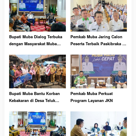
pp
Bupati Muba Dialog Terbuka
Pemkab Muba Jaring Calon
dengan Masyarakat Muba
Peserta Terbaik Paskibraka ke
Bersatu
81 RI
Bupati Muba Bantu Korban
Pemkab Muba Perkuat
Kebakaran di Desa Teluk
Program Layanan JKN
Kecamatan Lais