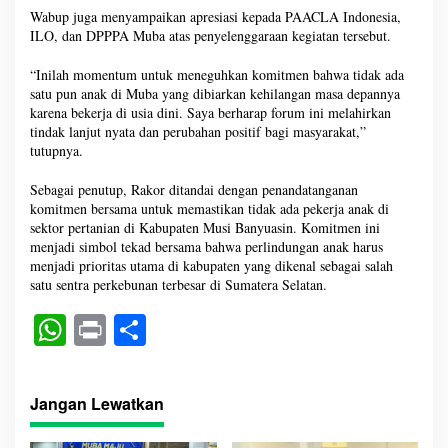
Wabup juga menyampaikan apresiasi kepada PAACLA Indonesia,
ILO, dan DPPPA Muba atas penyelenggaraan kegiatan tersebut.
“Inilah momentum untuk meneguhkan komitmen bahwa tidak ada
satu pun anak di Muba yang dibiarkan kehilangan masa depannya
karena bekerja di usia dini. Saya berharap forum ini melahirkan
tindak lanjut nyata dan perubahan positif bagi masyarakat,”
tutupnya.
Sebagai penutup, Rakor ditandai dengan penandatanganan
komitmen bersama untuk memastikan tidak ada pekerja anak di
sektor pertanian di Kabupaten Musi Banyuasin. Komitmen ini
menjadi simbol tekad bersama bahwa perlindungan anak harus
menjadi prioritas utama di kabupaten yang dikenal sebagai salah
satu sentra perkebunan terbesar di Sumatera Selatan.
W
Pr
S
ha
in
ha
ts
t
re
Jangan Lewatkan
A