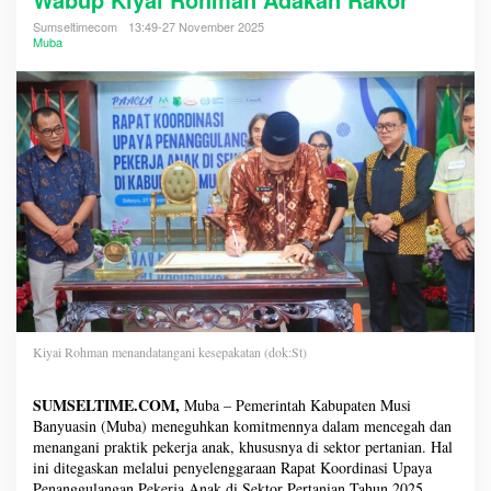
Sumseltimecom
13:49-27 November 2025
Muba
Kiyai Rohman menandatangani kesepakatan (dok:St)
SUMSELTIME.COM,
Muba – Pemerintah Kabupaten Musi
Banyuasin (Muba) meneguhkan komitmennya dalam mencegah dan
menangani praktik pekerja anak, khususnya di sektor pertanian. Hal
ini ditegaskan melalui penyelenggaraan Rapat Koordinasi Upaya
Penanggulangan Pekerja Anak di Sektor Pertanian Tahun 2025,