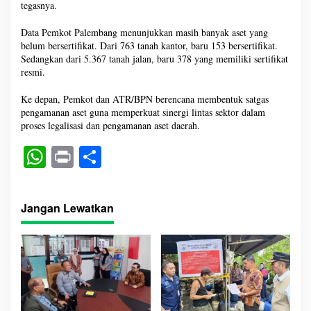
tegasnya.
Data Pemkot Palembang menunjukkan masih banyak aset yang
belum bersertifikat. Dari 763 tanah kantor, baru 153 bersertifikat.
Sedangkan dari 5.367 tanah jalan, baru 378 yang memiliki sertifikat
resmi.
Ke depan, Pemkot dan ATR/BPN berencana membentuk satgas
pengamanan aset guna memperkuat sinergi lintas sektor dalam
proses legalisasi dan pengamanan aset daerah.
W
Pr
S
ha
in
ha
ts
t
re
Jangan Lewatkan
A
pp