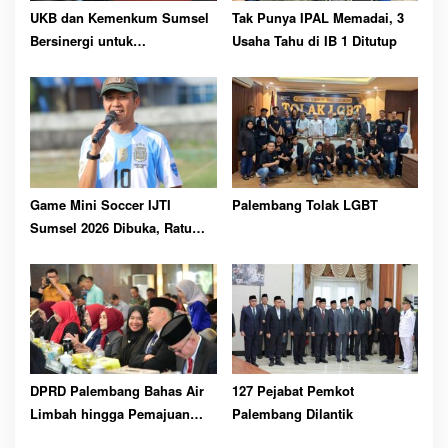
UKB dan Kemenkum Sumsel
Tak Punya IPAL Memadai, 3
Bersinergi untuk
Usaha Tahu di IB 1 Ditutup
Perlindungan Kekayaan
Intelektual
Game Mini Soccer IJTI
Palembang Tolak LGBT
Sumsel 2026 Dibuka, Ratu
Dewa Ajak Jurnalis Perkuat
Solidaritas
DPRD Palembang Bahas Air
127 Pejabat Pemkot
Limbah hingga Pemajuan
Palembang Dilantik
Kesenian