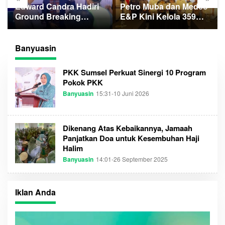
Edward Candra Hadiri
Petro Muba dan Medco
Ground Breaking
E&P Kini Kelola 359
Gedung Pelayanan
Sumur Minyak
BPKB
Masyarakat
Banyuasin
PKK Sumsel Perkuat Sinergi 10 Program
Pokok PKK
Banyuasin
15:31-10 Juni 2026
O
L
E
H
A
Dikenang Atas Kebaikannya, Jamaah
D
M
Panjatkan Doa untuk Kesembuhan Haji
I
Halim
N
Banyuasin
14:01-26 September 2025
O
L
E
H
S
Iklan Anda
U
M
S
E
L