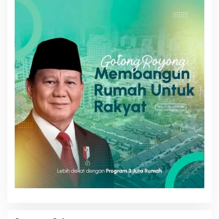
T
I
M
E
C
O
M