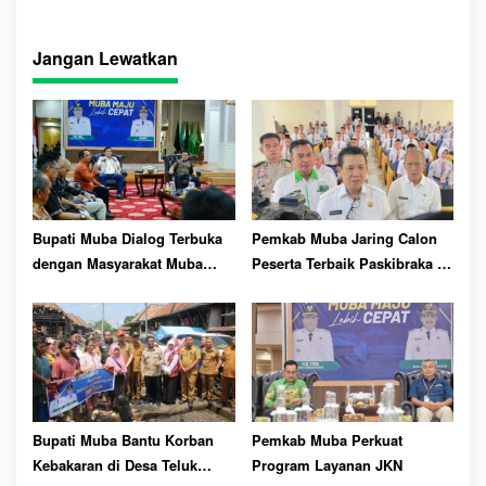
ha
in
ha
ts
t
re
Jangan Lewatkan
A
pp
Bupati Muba Dialog Terbuka
Pemkab Muba Jaring Calon
dengan Masyarakat Muba
Peserta Terbaik Paskibraka ke
Bersatu
81 RI
Bupati Muba Bantu Korban
Pemkab Muba Perkuat
Kebakaran di Desa Teluk
Program Layanan JKN