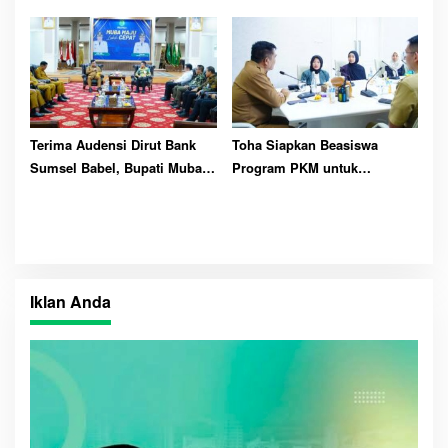
Kecamatan Lais
Terima Audensi Dirut Bank
Toha Siapkan Beasiswa
Sumsel Babel, Bupati Muba
Program PKM untuk
Harapkan Dukungan
Mahasiswa Asal Muba
Pembangunan Daerah
Iklan Anda