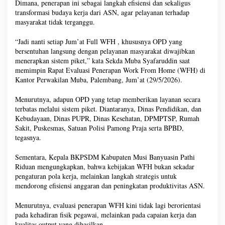
Dimana, penerapan ini sebagai langkah efisiensi dan sekaligus
transformasi budaya kerja dari ASN, agar pelayanan terhadap
masyarakat tidak terganggu.
“Jadi nanti setiap Jum’at Full WFH , khususnya OPD yang
bersentuhan langsung dengan pelayanan masyarakat diwajibkan
menerapkan sistem piket,” kata Sekda Muba Syafaruddin saat
memimpin Rapat Evaluasi Penerapan Work From Home (WFH) di
Kantor Perwakilan Muba, Palembang, Jum’at (29/5/2026).
Menurutnya, adapun OPD yang tetap memberikan layanan secara
terbatas melalui sistem piket. Diantaranya, Dinas Pendidikan, dan
Kebudayaan, Dinas PUPR, Dinas Kesehatan, DPMPTSP, Rumah
Sakit, Puskesmas, Satuan Polisi Pamong Praja serta BPBD,
tegasnya.
Sementara, Kepala BKPSDM Kabupaten Musi Banyuasin Pathi
Riduan mengungkapkan, bahwa kebijakan WFH bukan sekadar
pengaturan pola kerja, melainkan langkah strategis untuk
mendorong efisiensi anggaran dan peningkatan produktivitas ASN.
Menurutnya, evaluasi penerapan WFH kini tidak lagi berorientasi
pada kehadiran fisik pegawai, melainkan pada capaian kerja dan
kualitas output yang dihasilkan.