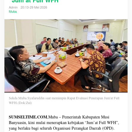
Admin
20:13-29 Mei 2026
Muba
Sekda Muba Syafaruddin saat memimpin Rapat Evaluasi Penerapan Jum'at Full
WFH.(Dok:Zul)
SUMSELTIME.COM
,Muba – Pemerintah Kabupaten Musi
Banyuasin, kini mulai menerapkan kebijakan “Jum’at Full WFH”,
yang berlaku bagi seluruh Organisasi Perangkat Daerah (OPD).