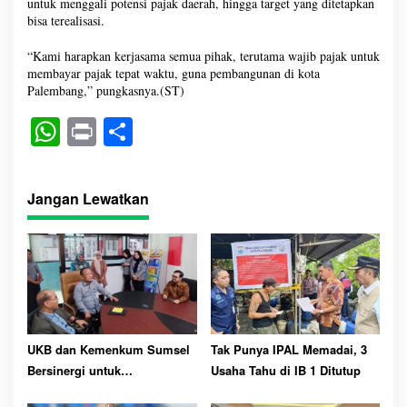
untuk menggali potensi pajak daerah, hingga target yang ditetapkan
bisa terealisasi.
“Kami harapkan kerjasama semua pihak, terutama wajib pajak untuk
membayar pajak tepat waktu, guna pembangunan di kota
Palembang,” pungkasnya.(ST)
W
Pr
S
ha
in
ha
ts
t
re
Jangan Lewatkan
A
pp
UKB dan Kemenkum Sumsel
Tak Punya IPAL Memadai, 3
Bersinergi untuk
Usaha Tahu di IB 1 Ditutup
Perlindungan Kekayaan