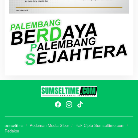
Pedoman Media Siber
Hak Cipta Sumseltime.com
sumseltime
Redaksi