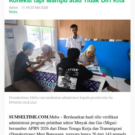
Admin
11:19-23 Mei 2026
Muba
Disnakertrans Muba saat melakukan administrasi kepada peserta lolos ke
PPSDM.(Dok:Zul)
SUMSELTIME.COM
,Muba – Berdasarkan hasil rilis verifikasi
administrasi program pelatihan sektor Minyak dan Gas (Migas)
bersumber APBN 2026 dari Dinas Tenaga Kerja dan Transmigrasi
(Disnakertrans) Musi Banyuasin, ternyata hanya 20 dari 143 pemuda