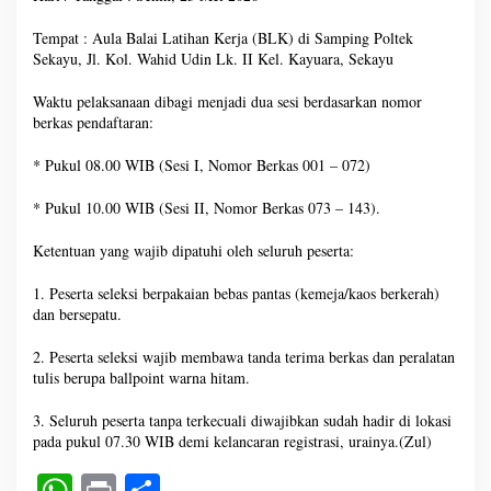
Tempat : Aula Balai Latihan Kerja (BLK) di Samping Poltek
Sekayu, Jl. Kol. Wahid Udin Lk. II Kel. Kayuara, Sekayu
Waktu pelaksanaan dibagi menjadi dua sesi berdasarkan nomor
berkas pendaftaran:
* Pukul 08.00 WIB (Sesi I, Nomor Berkas 001 – 072)
* Pukul 10.00 WIB (Sesi II, Nomor Berkas 073 – 143).
Ketentuan yang wajib dipatuhi oleh seluruh peserta:
1. Peserta seleksi berpakaian bebas pantas (kemeja/kaos berkerah)
dan bersepatu.
2. Peserta seleksi wajib membawa tanda terima berkas dan peralatan
tulis berupa ballpoint warna hitam.
3. Seluruh peserta tanpa terkecuali diwajibkan sudah hadir di lokasi
pada pukul 07.30 WIB demi kelancaran registrasi, urainya.(Zul)
W
Pr
S