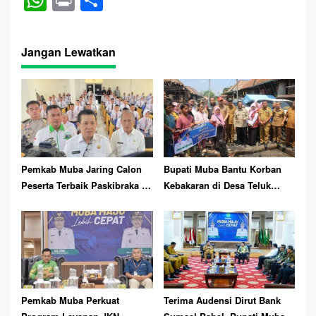
ha
in
ha
ts
t
re
Jangan Lewatkan
A
pp
Pemkab Muba Jaring Calon
Bupati Muba Bantu Korban
Peserta Terbaik Paskibraka ke
Kebakaran di Desa Teluk
81 RI
Kecamatan Lais
Pemkab Muba Perkuat
Terima Audensi Dirut Bank