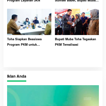
Program Layanan JKN
Sumsel Babel, Bupati Muba
Harapkan Dukungan
Pembangunan Daerah
Toha Siapkan Beasiswa
Bupati Muba Toha Tegaskan
Program PKM untuk
PKM Terealisasi
Mahasiswa Asal Muba
Iklan Anda