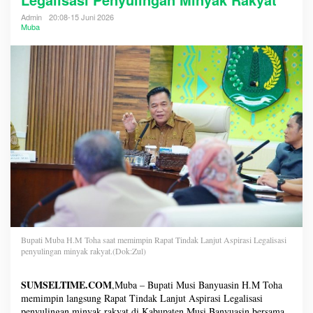
Admin
20:08-15 Juni 2026
Muba
Bupati Muba H.M Toha saat memimpin Rapat Tindak Lanjut Aspirasi Legalisasi
penyulingan minyak rakyat.(Dok:Zul)
SUMSELTIME.COM
,Muba – Bupati Musi Banyuasin H.M Toha
memimpin langsung Rapat Tindak Lanjut Aspirasi Legalisasi
penyulingan minyak rakyat di Kabupaten Musi Banyuasin bersama