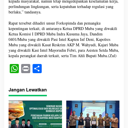
kepada masyarakat, namun tetap mengedepankan keselamatan kerja,
perlindungan lingkungan, serta kepatuhan terhadap regulasi yang
berlaku,” tandasnya.
Rapat tersebut dihadiri unsur Forkopimda dan pemangku
kepentingan terkait, di antaranya Ketua DPRD Muba yang diwakili
Ketua Komisi I DPRD Muba Indra Kusuma Jaya, Dandim
0401/Muba yang diwakili Pasi Intel Kapten Inf Deni, Kapolres
Muba yang diwakili Kasat Reskrim AKP M. Wahyudi, Kajari Muba
yang diwakili Kasi Intel Mayorudin Febri, para Asisten Setda Muba,
kepala perangkat daerah terkait, serta Tim Ahli Bupati Muba.(Zul)
W
Pr
S
ha
in
ha
ts
t
re
Jangan Lewatkan
A
pp