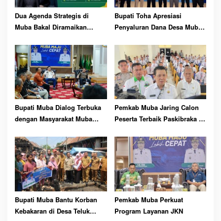
Dua Agenda Strategis di
Bupati Toha Apresiasi
Muba Bakal Diramaikan
Penyaluran Dana Desa Muba
Ribuan Peserta
Tercepat dan Akurat
Bupati Muba Dialog Terbuka
Pemkab Muba Jaring Calon
dengan Masyarakat Muba
Peserta Terbaik Paskibraka ke
Bersatu
81 RI
Bupati Muba Bantu Korban
Pemkab Muba Perkuat
Kebakaran di Desa Teluk
Program Layanan JKN