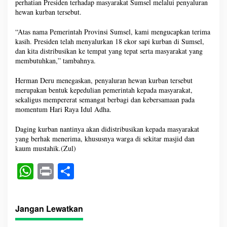
perhatian Presiden terhadap masyarakat Sumsel melalui penyaluran
hewan kurban tersebut.
“Atas nama Pemerintah Provinsi Sumsel, kami mengucapkan terima
kasih. Presiden telah menyalurkan 18 ekor sapi kurban di Sumsel,
dan kita distribusikan ke tempat yang tepat serta masyarakat yang
membutuhkan,” tambahnya.
Herman Deru menegaskan, penyaluran hewan kurban tersebut
merupakan bentuk kepedulian pemerintah kepada masyarakat,
sekaligus mempererat semangat berbagi dan kebersamaan pada
momentum Hari Raya Idul Adha.
Daging kurban nantinya akan didistribusikan kepada masyarakat
yang berhak menerima, khususnya warga di sekitar masjid dan
kaum mustahik.(Zul)
W
Pr
S
ha
in
ha
ts
t
re
Jangan Lewatkan
A