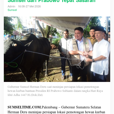
Admin
16:08-27 Mei 2026
Sumsel
Gubernur Sumsel Herman Deru saat meninjau persiapan lokasi pemotongan
hewan kurban bantuan Presiden RI Prabowo Subianto dalam rangka Hari Raya
Idul Adha 1447 H.(Dok:Zul)
SUMSELTIME.COM
,Palembang – Gubernur Sumatera Selatan
Herman Deru meninjau persiapan lokasi pemotongan hewan kurban