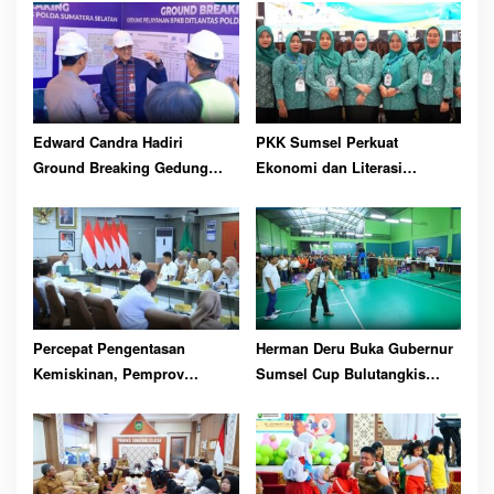
pp
Edward Candra Hadiri
PKK Sumsel Perkuat
Ground Breaking Gedung
Ekonomi dan Literasi
Pelayanan BPKB
Keluarga
Percepat Pengentasan
Herman Deru Buka Gubernur
Kemiskinan, Pemprov
Sumsel Cup Bulutangkis
Optimalkan GSMP Melalui
Tahun 2026
Multihelix