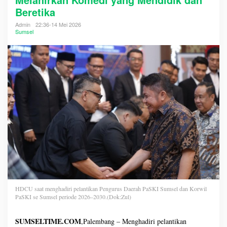
Beretika
Admin
22:36-14 Mei 2026
Sumsel
HDCU saat menghadiri pelantikan Pengurus Daerah PaSKI Sumsel dan Korwil
PaSKI se Sumsel periode 2026–2030.(Dok:Zul)
SUMSELTIME.COM
,Palembang – Menghadiri pelantikan