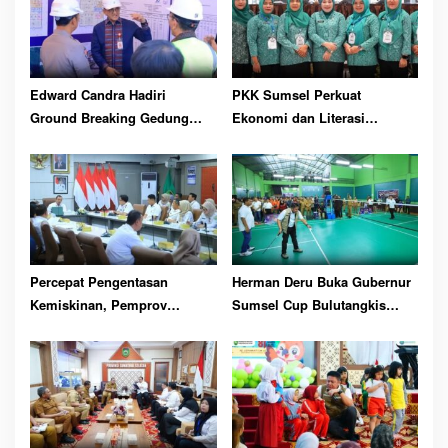
Edward Candra Hadiri
PKK Sumsel Perkuat
Ground Breaking Gedung
Ekonomi dan Literasi
Pelayanan BPKB
Keluarga
Percepat Pengentasan
Herman Deru Buka Gubernur
Kemiskinan, Pemprov
Sumsel Cup Bulutangkis
Optimalkan GSMP Melalui
Tahun 2026
Multihelix