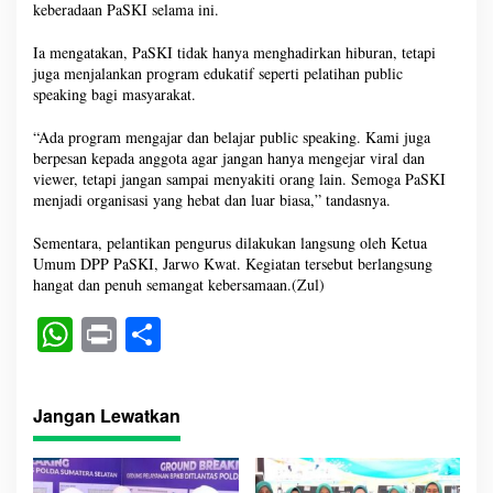
keberadaan PaSKI selama ini.
Ia mengatakan, PaSKI tidak hanya menghadirkan hiburan, tetapi
juga menjalankan program edukatif seperti pelatihan public
speaking bagi masyarakat.
“Ada program mengajar dan belajar public speaking. Kami juga
berpesan kepada anggota agar jangan hanya mengejar viral dan
viewer, tetapi jangan sampai menyakiti orang lain. Semoga PaSKI
menjadi organisasi yang hebat dan luar biasa,” tandasnya.
Sementara, pelantikan pengurus dilakukan langsung oleh Ketua
Umum DPP PaSKI, Jarwo Kwat. Kegiatan tersebut berlangsung
hangat dan penuh semangat kebersamaan.(Zul)
W
Pr
S
ha
in
ha
ts
t
re
Jangan Lewatkan
A
pp