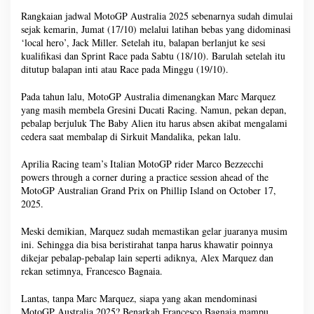
Rangkaian jadwal MotoGP Australia 2025 sebenarnya sudah dimulai
sejak kemarin, Jumat (17/10) melalui latihan bebas yang didominasi
‘local hero’, Jack Miller. Setelah itu, balapan berlanjut ke sesi
kualifikasi dan Sprint Race pada Sabtu (18/10). Barulah setelah itu
ditutup balapan inti atau Race pada Minggu (19/10).
Pada tahun lalu, MotoGP Australia dimenangkan Marc Marquez
yang masih membela Gresini Ducati Racing. Namun, pekan depan,
pebalap berjuluk The Baby Alien itu harus absen akibat mengalami
cedera saat membalap di Sirkuit Mandalika, pekan lalu.
Aprilia Racing team’s Italian MotoGP rider Marco Bezzecchi
powers through a corner during a practice session ahead of the
MotoGP Australian Grand Prix on Phillip Island on October 17,
2025.
Meski demikian, Marquez sudah memastikan gelar juaranya musim
ini. Sehingga dia bisa beristirahat tanpa harus khawatir poinnya
dikejar pebalap-pebalap lain seperti adiknya, Alex Marquez dan
rekan setimnya, Francesco Bagnaia.
Lantas, tanpa Marc Marquez, siapa yang akan mendominasi
MotoGP Australia 2025? Benarkah Francesco Bagnaia mampu