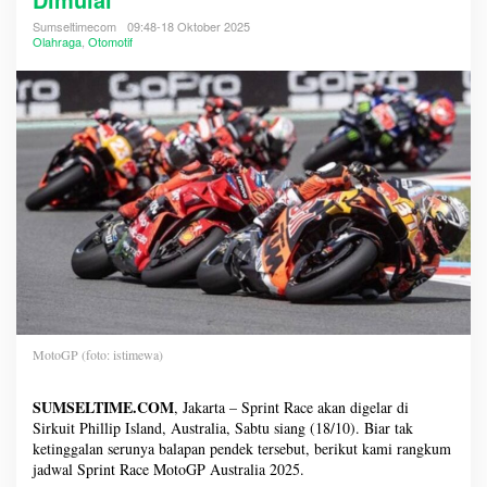
Sumseltimecom
09:48-18 Oktober 2025
Olahraga
,
Otomotif
MotoGP (foto: istimewa)
SUMSELTIME.COM
, Jakarta – Sprint Race akan digelar di
Sirkuit Phillip Island, Australia, Sabtu siang (18/10). Biar tak
ketinggalan serunya balapan pendek tersebut, berikut kami rangkum
jadwal Sprint Race MotoGP Australia 2025.