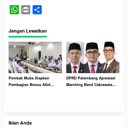
W
Pr
S
ha
in
ha
ts
t
re
Jangan Lewatkan
A
pp
Pemkab Muba Siapkan
DPRD Palembang Apresiasi
Pembagian Bonus Atlet
Marching Band Cakrawala
PORPROV dan PEPARPROV
Spensa Lomba Tingkat
2025
Nasional, Targetkan Piala
Menpora
Iklan Anda