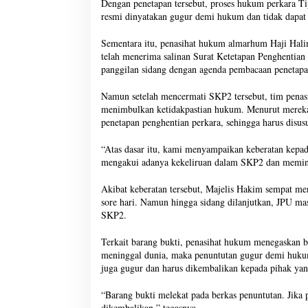
Dengan penetapan tersebut, proses hukum perkara T
resmi dinyatakan gugur demi hukum dan tidak dapat 
Sementara itu, penasihat hukum almarhum Haji Hali
telah menerima salinan Surat Ketetapan Penghentian
panggilan sidang dengan agenda pembacaan penetapa
Namun setelah mencermati SKP2 tersebut, tim penasih
menimbulkan ketidakpastian hukum. Menurut merek
penetapan penghentian perkara, sehingga harus disus
“Atas dasar itu, kami menyampaikan keberatan kepa
mengakui adanya kekeliruan dalam SKP2 dan memint
Akibat keberatan tersebut, Majelis Hakim sempat me
sore hari. Namun hingga sidang dilanjutkan, JPU 
SKP2.
Terkait barang bukti, penasihat hukum menegaska
meninggal dunia, maka penuntutan gugur demi hukum
juga gugur dan harus dikembalikan kepada pihak yan
“Barang bukti melekat pada berkas penuntutan. Jika
dikembalikan,” tegasnya.