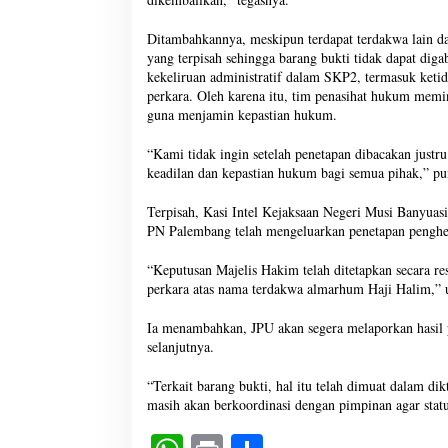
Ditambahkannya, meskipun terdapat terdakwa lain d
yang terpisah sehingga barang bukti tidak dapat dig
kekeliruan administratif dalam SKP2, termasuk keti
perkara. Oleh karena itu, tim penasihat hukum mem
guna menjamin kepastian hukum.
“Kami tidak ingin setelah penetapan dibacakan just
keadilan dan kepastian hukum bagi semua pihak,” p
Terpisah, Kasi Intel Kejaksaan Negeri Musi Banyua
PN Palembang telah mengeluarkan penetapan penghen
“Keputusan Majelis Hakim telah ditetapkan secara r
perkara atas nama terdakwa almarhum Haji Halim,” u
Ia menambahkan, JPU akan segera melaporkan hasil 
selanjutnya.
“Terkait barang bukti, hal itu telah dimuat dalam
masih akan berkoordinasi dengan pimpinan agar stat