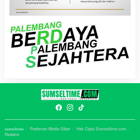
Pedoman Media Siber
Hak Cipta Sumseltime.com
sumseltime
Redaksi