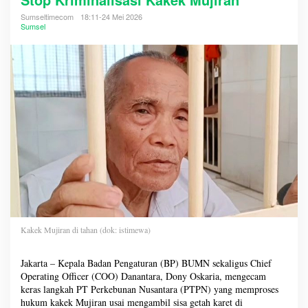
Sumseltimecom
18:11-24 Mei 2026
Sumsel
Kakek Mujiran di tahan (dok: istimewa)
Jakarta – Kepala Badan Pengaturan (BP) BUMN sekaligus Chief
Operating Officer (COO) Danantara, Dony Oskaria, mengecam
keras langkah PT Perkebunan Nusantara (PTPN) yang memproses
hukum kakek Mujiran usai mengambil sisa getah karet di