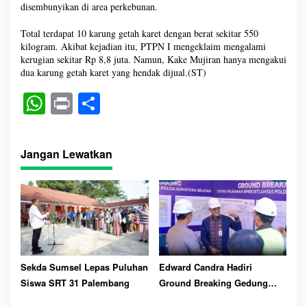
disembunyikan di area perkebunan.
Total terdapat 10 karung getah karet dengan berat sekitar 550
kilogram. Akibat kejadian itu, PTPN I mengeklaim mengalami
kerugian sekitar Rp 8,8 juta. Namun, Kake Mujiran hanya mengakui
dua karung getah karet yang hendak dijual.(ST)
W
Pr
S
ha
in
ha
ts
t
re
Jangan Lewatkan
A
pp
Sekda Sumsel Lepas Puluhan
Edward Candra Hadiri
Siswa SRT 31 Palembang
Ground Breaking Gedung
Pelayanan BPKB