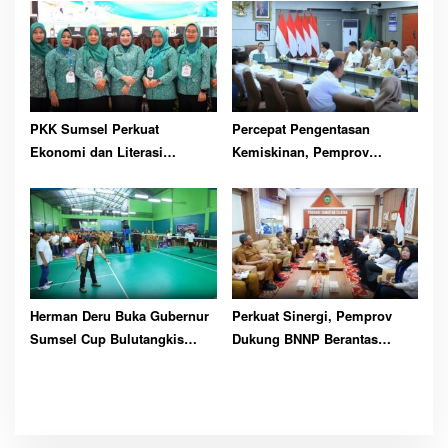
PKK Sumsel Perkuat
Percepat Pengentasan
Ekonomi dan Literasi
Kemiskinan, Pemprov
Keluarga
Optimalkan GSMP Melalui
Multihelix
Herman Deru Buka Gubernur
Perkuat Sinergi, Pemprov
Sumsel Cup Bulutangkis
Dukung BNNP Berantas
Tahun 2026
Narkoba