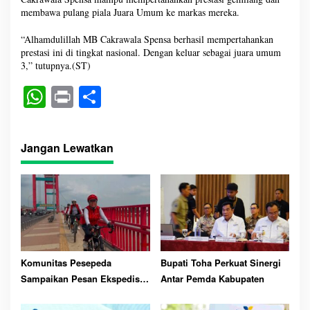
membawa pulang piala Juara Umum ke markas mereka.
“Alhamdulillah MB Cakrawala Spensa berhasil mempertahankan
prestasi ini di tingkat nasional. Dengan keluar sebagai juara umum
3,” tutupnya.(ST)
W
Pr
S
ha
in
ha
ts
t
re
Jangan Lewatkan
A
pp
Komunitas Pesepeda
Bupati Toha Perkuat Sinergi
Sampaikan Pesan Ekspedisi
Antar Pemda Kabupaten
Hutan Merdeka