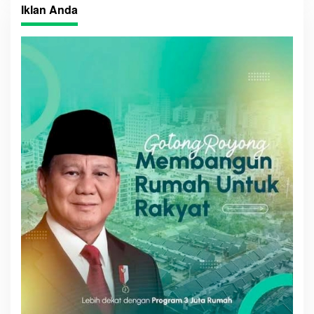
Iklan Anda