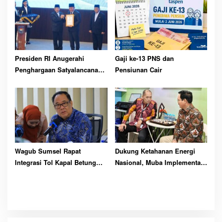
Presiden RI Anugerahi
Gaji ke-13 PNS dan
Penghargaan Satyalancana
Pensiunan Cair
Wira Karya kepada Herman
Deru
Wagub Sumsel Rapat
Dukung Ketahanan Energi
Integrasi Tol Kapal Betung
Nasional, Muba Implementasi
dengan Proyek Strategis
ESDM 14/2025
Tanjung Carat