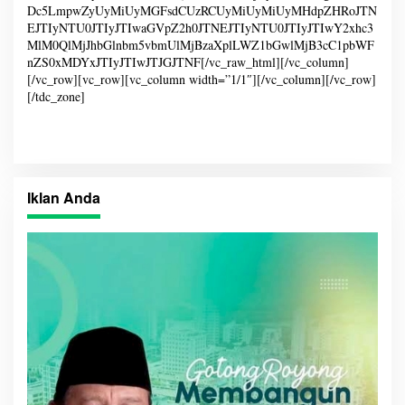
Dc5LmpwZyUyMiUyMGFsdCUzRCUyMiUyMiUyMHdpZHRoJTN
EJTIyNTU0JTIyJTIwaGVpZ2h0JTNEJTIyNTU0JTIyJTIwY2xhc3
MlM0QlMjJhbGlnbm5vbmUlMjBzaXplLWZ1bGwlMjB3cC1pbWF
nZS0xMDYxJTIyJTIwJTJGJTNF[/vc_raw_html][/vc_column]
[/vc_row][vc_row][vc_column width=”1/1″][/vc_column][/vc_row]
[/tdc_zone]
Iklan Anda