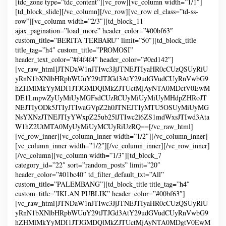
[tdc_zone type=”tdc_content”][vc_row][vc_column width=”1/1″]
|
08:07-
7 April
[td_block_slide][/vc_column][/vc_row][vc_row el_class=”td-ss-
2025
row”][vc_column width=”2/3″][td_block_11
O
ajax_pagination=”load_more” header_color=”#00bf63″
L
E
custom_title=”BERITA TERBARU” limit=”50″][td_block_title
H
title_tag=”h4″ custom_title=”PROMOSI”
S
header_text_color=”#f4f4f4″ header_color=”#0ed142″]
U
M
[vc_raw_html]JTNDaW1nJTIwc3JjJTNEJTIyaHR0cCUzQSUyRiU
S
yRnN1bXNlbHRpbWUuY29tJTJGd3AtY29udGVudCUyRnVwbG9
E
L
hZHMlMkYyMDI1JTJGMDQlMkZJTUctMjAyNTA0MDctV0EwM
T
DE1LmpwZyUyMiUyMGFsdCUzRCUyMiUyMiUyMHdpZHRoJT
I
NEJTIyODk5JTIyJTIwaGVpZ2h0JTNEJTIyMTU5OSUyMiUyMG
M
E
NsYXNzJTNEJTIyYWxpZ25ub25lJTIwc2l6ZS1mdWxsJTIwd3Ata
C
W1hZ2UtMTA0MyUyMiUyMCUyRiUzRQ==[/vc_raw_html]
O
[vc_row_inner][vc_column_inner width=”1/2″][/vc_column_inner]
M
[vc_column_inner width=”1/2″][/vc_column_inner][/vc_row_inner]
[/vc_column][vc_column width=”1/3″][td_block_7
category_id=”22″ sort=”random_posts” limit=”20″
header_color=”#01bc40″ td_filter_default_txt=”All”
custom_title=”PALEMBANG”][td_block_title title_tag=”h4″
custom_title=”IKLAN PUBLIK” header_color=”#00bf63″]
[vc_raw_html]JTNDaW1nJTIwc3JjJTNEJTIyaHR0cCUzQSUyRiU
yRnN1bXNlbHRpbWUuY29tJTJGd3AtY29udGVudCUyRnVwbG9
hZHMlMkYyMDI1JTJGMDQlMkZJTUctMjAyNTA0MDgtV0EwM