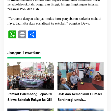
ke sekolah-sekolah, perguruan tinggi, hingga lingkungan internal
pegawai PNS dan P3K.
“Terutama dengan adanya modus baru penyebaran narkoba melalui
Fave. Jadi kita akan sosialisasi ke sekolah,” pungkas Dewa.
W
Pr
S
ha
in
ha
ts
t
re
Jangan Lewatkan
A
pp
Pemkot Palembang Lepas 60
UKB dan Kemenkum Sumsel
Siswa Sekolah Rakyat ke OKI
Bersinergi untuk
Perlindungan Kekayaan
Intelektual