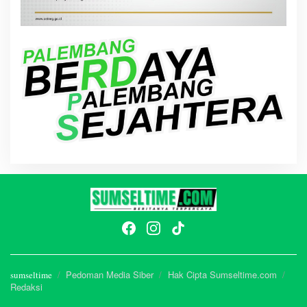
Pedoman Media Siber
Hak Cipta Sumseltime.com
sumseltime
Redaksi