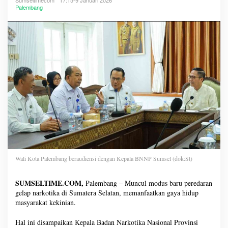
Sumseltimecom
17:15-9 Januari 2026
Palembang
Wali Kota Palembang beraudiensi dengan Kepala BNNP Sumsel (dok:St)
SUMSELTIME.COM,
Palembang – Muncul modus baru peredaran
gelap narkotika di Sumatera Selatan, memanfaatkan gaya hidup
masyarakat kekinian.
Hal ini disampaikan Kepala Badan Narkotika Nasional Provinsi