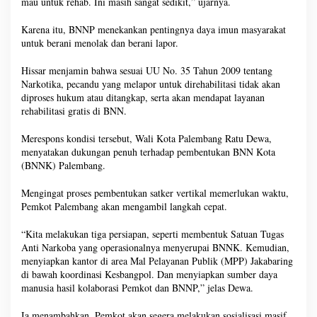
mau untuk rehab. Ini masih sangat sedikit,” ujarnya.
Karena itu, BNNP menekankan pentingnya daya imun masyarakat
untuk berani menolak dan berani lapor.
Hissar menjamin bahwa sesuai UU No. 35 Tahun 2009 tentang
Narkotika, pecandu yang melapor untuk direhabilitasi tidak akan
diproses hukum atau ditangkap, serta akan mendapat layanan
rehabilitasi gratis di BNN.
Merespons kondisi tersebut, Wali Kota Palembang Ratu Dewa,
menyatakan dukungan penuh terhadap pembentukan BNN Kota
(BNNK) Palembang.
Mengingat proses pembentukan satker vertikal memerlukan waktu,
Pemkot Palembang akan mengambil langkah cepat.
“Kita melakukan tiga persiapan, seperti membentuk Satuan Tugas
Anti Narkoba yang operasionalnya menyerupai BNNK. Kemudian,
menyiapkan kantor di area Mal Pelayanan Publik (MPP) Jakabaring
di bawah koordinasi Kesbangpol. Dan menyiapkan sumber daya
manusia hasil kolaborasi Pemkot dan BNNP,” jelas Dewa.
Ia menambahkan, Pemkot akan segera melakukan sosialisasi masif