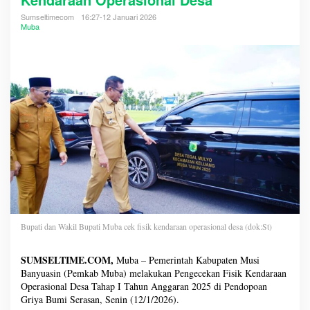
Sumseltimecom
16:27-12 Januari 2026
Muba
Bupati dan Wakil Bupati Muba cek fisik kendaraan operasional desa (dok:St)
SUMSELTIME.COM,
Muba – Pemerintah Kabupaten Musi
Banyuasin (Pemkab Muba) melakukan Pengecekan Fisik Kendaraan
Operasional Desa Tahap I Tahun Anggaran 2025 di Pendopoan
Griya Bumi Serasan, Senin (12/1/2026).