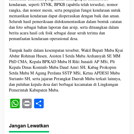
kendaraan, seperti STNK, BPKB (apabila telah tersedia), nomor
rangka, dan nomor mesin, serta pengujian fungsi kendaraan untuk
memastikan kendaraan dapat dioperasikan dengan baik dan aman.
Seluruh hasil pemeriksaan didokumentasikan dalam bentuk catatan
dan foto sebagai bahan laporan dan arsip, serta dituangkan dalam
berita acara hasil cek fisik sebagai dasar serah terima dan
pemanfaatan kendaraan operasional desa.
Tampak hadir dalam kesempatan tersebut, Wakil Bupati Muba Kyai
Abdur Rohman Husen, Asisten I Setda Muba Ardiansyah SE MM
PhD CMA, Kepala BPKAD Muba H Riki Junaidi AP MSi, Plt
Kepala Dinas Kominfo Muba Daud Amri SH, Kabag Prokopim
Setda Muba M Agung Perdana SSTP MSi, Ketua APDESI Muba
Surianto SH, serta jajaran Perangkat Daerah Muba terkait lainnya,
dan puluhan kepala desa dari berbagai kecamatan di Lingkungan
Pemerintah Kabupaten Muba.
W
Pr
S
ha
in
ha
ts
t
re
Jangan Lewatkan
A