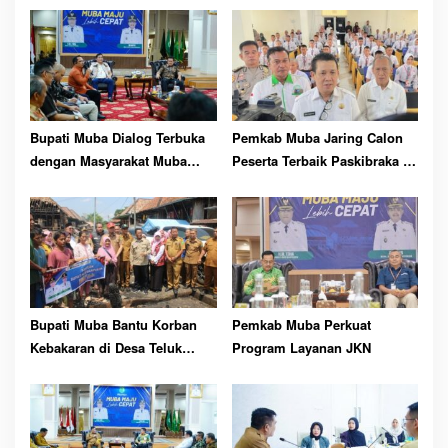
pp
Bupati Muba Dialog Terbuka
Pemkab Muba Jaring Calon
dengan Masyarakat Muba
Peserta Terbaik Paskibraka ke
Bersatu
81 RI
Bupati Muba Bantu Korban
Pemkab Muba Perkuat
Kebakaran di Desa Teluk
Program Layanan JKN
Kecamatan Lais