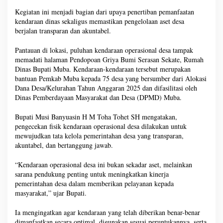
Kegiatan ini menjadi bagian dari upaya penertiban pemanfaatan
kendaraan dinas sekaligus memastikan pengelolaan aset desa
berjalan transparan dan akuntabel.
Pantauan di lokasi, puluhan kendaraan operasional desa tampak
memadati halaman Pendopoan Griya Bumi Serasan Sekate, Rumah
Dinas Bupati Muba. Kendaraan-kendaraan tersebut merupakan
bantuan Pemkab Muba kepada 75 desa yang bersumber dari Alokasi
Dana Desa/Kelurahan Tahun Anggaran 2025 dan difasilitasi oleh
Dinas Pemberdayaan Masyarakat dan Desa (DPMD) Muba.
Bupati Musi Banyuasin H M Toha Tohet SH mengatakan,
pengecekan fisik kendaraan operasional desa dilakukan untuk
mewujudkan tata kelola pemerintahan desa yang transparan,
akuntabel, dan bertanggung jawab.
“Kendaraan operasional desa ini bukan sekadar aset, melainkan
sarana pendukung penting untuk meningkatkan kinerja
pemerintahan desa dalam memberikan pelayanan kepada
masyarakat,” ujar Bupati.
Ia mengingatkan agar kendaraan yang telah diberikan benar-benar
dimanfaatkan secara optimal, digunakan sesuai peruntukannya, serta