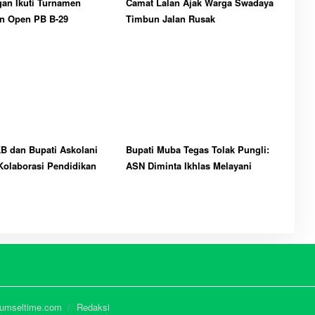
an Ikuti Turnamen
Camat Lalan Ajak Warga Swadaya
n Open PB B-29
Timbun Jalan Rusak
B dan Bupati Askolani
Bupati Muba Tegas Tolak Pungli:
Kolaborasi Pendidikan
ASN Diminta Ikhlas Melayani
Sumseltime.com
Redaksi