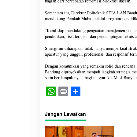
bagian dari percepatan reformasi birokrasi daerah.
Sementara itu, Direktur Politeknik STIA LAN Band
mendukung Pemkab Muba melalui program pendidikan 
“Kami siap mendukung penguatan manajemen pemerin
pendidikan, riset terapan, dan pendampingan teknis 
Sinergi ini diharapkan tidak hanya memperkuat struk
aparatur yang unggul, profesional, dan responsif te
Dengan komunikasi yang semakin solid dan rencana
Bandung diproyeksikan menjadi langkah strategis men
serta berdampak nyata bagi masyarakat Musi Banyuas
W
Pr
S
ha
in
ha
ts
t
re
Jangan Lewatkan
A
pp