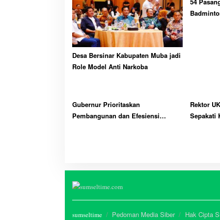
54 Pasang
Badminto
Desa Bersinar Kabupaten Muba jadi
Role Model Anti Narkoba
Gubernur Prioritaskan
Rektor UK
Pembangunan dan Efesiensi
Sepakati 
Anggaran Tepat Sasaran
Pedoman Media Siber
Hak Cipta 
sumseltime