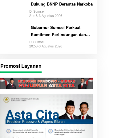
Dukung BNNP Berantas Narkoba
Di Sumsel
21:18-3 Agustus 2026
Gubernur Sumsel Perkuat
Komitmen Perlindungan dan
Hak Anak
Di Sumsel
20:58-3 Agustus 2026
Promosi Layanan