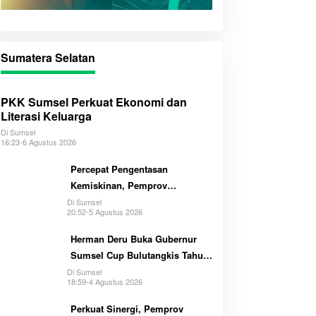
Sumatera Selatan
PKK Sumsel Perkuat Ekonomi dan
Literasi Keluarga
Di Sumsel
16:23-6 Agustus 2026
Percepat Pengentasan
Kemiskinan, Pemprov
Optimalkan GSMP Melalui
Di Sumsel
20:52-5 Agustus 2026
Multihelix
Herman Deru Buka Gubernur
Sumsel Cup Bulutangkis Tahun
2026
Di Sumsel
18:59-4 Agustus 2026
Perkuat Sinergi, Pemprov