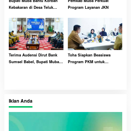
Bupati Muba Bantu Korban
Pemkab Muba Perkuat
Kebakaran di Desa Teluk
Program Layanan JKN
Kecamatan Lais
Terima Audensi Dirut Bank
Toha Siapkan Beasiswa
Sumsel Babel, Bupati Muba
Program PKM untuk
Harapkan Dukungan
Mahasiswa Asal Muba
Pembangunan Daerah
Iklan Anda