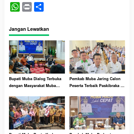
W
Pr
S
ha
in
ha
ts
t
re
Jangan Lewatkan
A
pp
Bupati Muba Dialog Terbuka
Pemkab Muba Jaring Calon
dengan Masyarakat Muba
Peserta Terbaik Paskibraka ke
Bersatu
81 RI