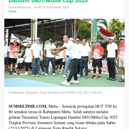
Sumseltimecom
16:46-22 November 2025
Muba
Pembukaan Turnamen Tenis Dandim 0401/Muba Cup 2025 (dok:St)
SUMSELTIME.COM,
Muba – Semarak peringatan HUT TNI ke-
80 semakin terasa di Kabupaten Muba. Salah satunya melalui
gelaran Turnamen Tennis Lapangan Dandim 0401/Muba Cup 2025
Tingkat Provinsi Sumatera Selatan yang resmi dibuka pada Sabtu
(22/11/2025) di Lapangan Tenis Randik Sekayu.