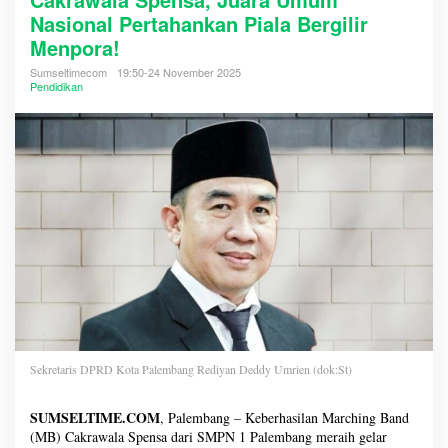
Nasional Pertahankan Piala Bergilir
Menpora!
Sumseltimecom
19:50-24 November 2025
Pendidikan
Sekretaris DPRD Kota Palembang Rediyan Deddy Umrien (dok:St)
SUMSELTIME.COM
, Palembang – Keberhasilan Marching Band
(MB) Cakrawala Spensa dari SMPN 1 Palembang meraih gelar