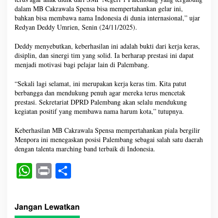
dalam MB Cakrawala Spensa bisa mempertahankan gelar ini,
bahkan bisa membawa nama Indonesia di dunia internasional,” ujar
Redyan Deddy Umrien, Senin (24/11/2025).
Deddy menyebutkan, keberhasilan ini adalah bukti dari kerja keras,
disiplin, dan sinergi tim yang solid. Ia berharap prestasi ini dapat
menjadi motivasi bagi pelajar lain di Palembang.
“Sekali lagi selamat, ini merupakan kerja keras tim. Kita patut
berbangga dan mendukung penuh agar mereka terus mencetak
prestasi. Sekretariat DPRD Palembang akan selalu mendukung
kegiatan positif yang membawa nama harum kota,” tutupnya.
Keberhasilan MB Cakrawala Spensa mempertahankan piala bergilir
Menpora ini menegaskan posisi Palembang sebagai salah satu daerah
dengan talenta marching band terbaik di Indonesia.
W
Pr
S
ha
in
ha
ts
t
re
Jangan Lewatkan
A