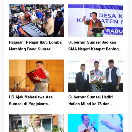
pp
Ratusan Pelajar Ikuti Lomba
Gubernur Sumsel Jadikan
Marching Band Sumsel
SMA Negeri Ketapat Bening
sebagai Role Pemerataan
Pendidikan
HD Ajak Mahasiswa Asal
Gubernur Sumsel Hadiri
Sumsel di Yogjakarta
Haflah Milad ke 76 dan
Sosialisasikan Health
Wisuda Ponpes Raudhatul
Tourism
Ulum