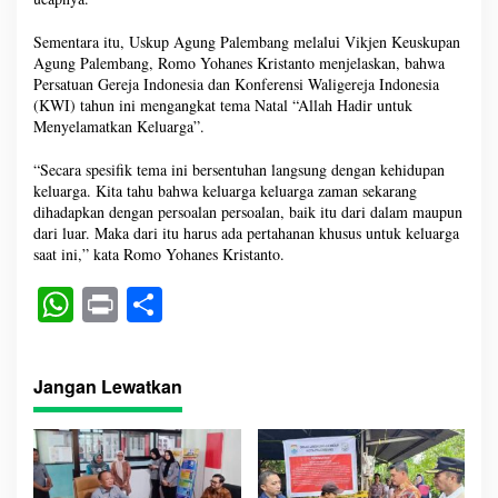
Sementara itu, Uskup Agung Palembang melalui Vikjen Keuskupan
Agung Palembang, Romo Yohanes Kristanto menjelaskan, bahwa
Persatuan Gereja Indonesia dan Konferensi Waligereja Indonesia
(KWI) tahun ini mengangkat tema Natal “Allah Hadir untuk
Menyelamatkan Keluarga”.
“Secara spesifik tema ini bersentuhan langsung dengan kehidupan
keluarga. Kita tahu bahwa keluarga keluarga zaman sekarang
dihadapkan dengan persoalan persoalan, baik itu dari dalam maupun
dari luar. Maka dari itu harus ada pertahanan khusus untuk keluarga
saat ini,” kata Romo Yohanes Kristanto.
W
Pr
S
ha
in
ha
ts
t
re
Jangan Lewatkan
A
pp