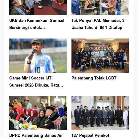
UKB dan Kemenkum Sumsel
Tak Punya IPAL Memadai, 3
Bersinergi untuk
Usaha Tahu di IB 1 Ditutup
Perlindungan Kekayaan
Intelektual
Game Mini Soccer IJTI
Palembang Tolak LGBT
Sumsel 2026 Dibuka, Ratu
Dewa Ajak Jurnalis Perkuat
Solidaritas
DPRD Palembang Bahas Air
127 Pejabat Pemkot