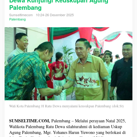
Palembang
Sumseltimecom
10:24-26 Desember 2025
Palembang
Wali Kota Palembang H Ratu Dewa menyalami keusukpan Palembang (dok:St)
SUMSELTIME.COM,
Palembang – Melalui perayaan Natal 2025,
Walikota Palembang Ratu Dewa silahturahmi di kediaman Uskup
Agung Palembang, Mgr. Yohanes Harun Yuwono yang berlokasi di