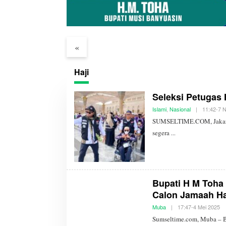
dan Medco E&P
Bupati Muba Dialog
PKK Su
359 Sumur
Terbuka dengan
Ekonom
arakat
Masyarakat Muba Bersatu
Keluar
«
Haji
Seleksi Petugas 
Islami
,
Nasional
|
11:42-7 
SUMSELTIME.COM, Jakarta
segera
Bupati H M Toh
Calon Jamaah Ha
Muba
|
17:47-4 Mei 2025
O
L
Sumseltime.com, Muba – 
E