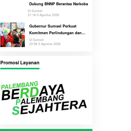
Dukung BNNP Berantas Narkoba
Di Sumsel
21:18-3 Agustus 2026
Gubernur Sumsel Perkuat
Komitmen Perlindungan dan
Hak Anak
Di Sumsel
20:58-3 Agustus 2026
Promosi Layanan