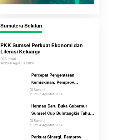
Sumatera Selatan
PKK Sumsel Perkuat Ekonomi dan
Literasi Keluarga
Di Sumsel
16:23-6 Agustus 2026
Percepat Pengentasan
Kemiskinan, Pemprov
Optimalkan GSMP Melalui
Di Sumsel
20:52-5 Agustus 2026
Multihelix
Herman Deru Buka Gubernur
Sumsel Cup Bulutangkis Tahun
2026
Di Sumsel
18:59-4 Agustus 2026
Perkuat Sinergi, Pemprov