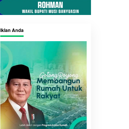
emkab Muba Jaring Calon
Petro Muba dan Medco E&P
eserta Terbaik Paskibraka
Kini Kelola 359 Sumur
e 81 RI
Minyak Masyarakat
Iklan Anda