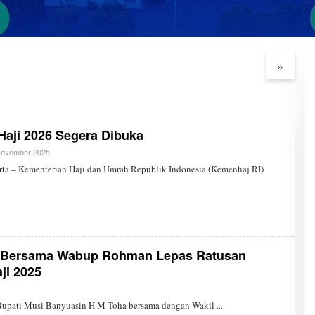
msel Perkuat
Percepat Pengentasan
P
i dan Literasi
Kemiskinan, Pemprov
P
ga
Optimalkan GSMP Melalui
k
»
Multihelix
Haji 2026 Segera Dibuka
November 2025
O
L
 – Kementerian Haji dan Umrah Republik Indonesia (Kemenhaj RI)
E
H
S
U
M
S
E
L
T
a Bersama Wabup Rohman Lepas Ratusan
I
ji 2025
M
E
C
O
Bupati Musi Banyuasin H M Toha bersama dengan Wakil
M