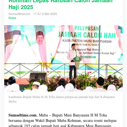
Haji 2025
Sumseltimecom
17:47-4 Mei 2025
Muba
Sambutan Bupati Muba H M Toha dalam pelepasan jamaah haji dari Kabupaten
Muba
Sumseltime.com
, Muba – Bupati Musi Banyuasin H M Toha
bersama dengan Wakil Bupati Muba Rohman, secara resmi melepas
sebanyak 193 calon jamaah haji asal Kabupaten Musi Banyuasin.