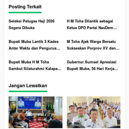
ts
t
re
Posting Terkait
A
pp
Seleksi Petugas Haji 2026
H M Toha Dilantik sebagai
Segera Dibuka
Ketua DPD Partai NasDem
Muba !!!
Bupati Muba Lantik 3 Kades
M Toha Ajak Warga Bersatu
Antar Waktu dan Pengurus
Sukseskan Porprov XV dan
DPC APDESI 2025–2030
Peparprov V di Muba
Bupati Muba H M Toha
Gubernur Sumsel Apresiasi
Sambut Silaturahmi Kalapas
Bupati Muba, 56 Hari Kerja
Sekayu
Sudah Switch On PT MEP ke
PLN
Jangan Lewatkan