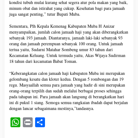
kondisi tubuh mulai kurang sehat segera atur pola makan yang baik,
minum obat dan istirahat yang cukup. Kesehatan bagi para jamaah
juga sangat penting,” tutur Bupati Muba.
Sementara, Plh Kepala Kemenag Kabupaten Muba H Anizar
menyampaikan, jumlah calon jamaah haji yang akan diberangkatkan
sebanyak 193 jamaah. Diantaranya, jamaah laki-laki sebanyak 93
orang dan jamaah perempuan sebanyak 100 orang. Untuk jamaah
tertua yaitu, Sudarni Matahar Sombeng umur 83 tahun dari
Kecamatan Keluang. Untuk termuda yaitu, Akas Wijaya Sudirman
18 tahun dari kecamatan Babat Toman.
“Keberangkatan calon jamaah haji kabupaten Muba ini merupakan
gelombang kesatu dan kloter kedua. Dengan 5 rombongan dan 19
regu. Masyaallah semua para jamaah yang hadir di sini merupakan
orang-orang terpilih dan sudah melalui berbagai proses sehingga
pada tahapan ini. Para jamaah akan langsung di berangkatkan hari
ini di pukul 1 siang. Semoga semua rangkaian ibadah dapat berjalan
dengan lancar sebagaimana mestinya,”tandasnya.
W
Pr
S
ha
in
ha