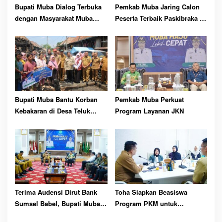
Bupati Muba Dialog Terbuka
Pemkab Muba Jaring Calon
dengan Masyarakat Muba
Peserta Terbaik Paskibraka ke
Bersatu
81 RI
Bupati Muba Bantu Korban
Pemkab Muba Perkuat
Kebakaran di Desa Teluk
Program Layanan JKN
Kecamatan Lais
Terima Audensi Dirut Bank
Toha Siapkan Beasiswa
Sumsel Babel, Bupati Muba
Program PKM untuk
Harapkan Dukungan
Mahasiswa Asal Muba