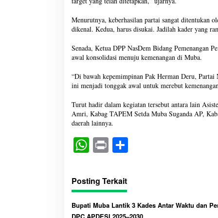
target yang telah ditetapkan,” ujarnya.
Menurutnya, keberhasilan partai sangat ditentukan o
dikenal. Kedua, harus disukai. Jadilah kader yang 
Senada, Ketua DPP NasDem Bidang Pemenangan Pemil
awal konsolidasi menuju kemenangan di Muba.
“Di bawah kepemimpinan Pak Herman Deru, Partai Na
ini menjadi tonggak awal untuk merebut kemenangan
Turut hadir dalam kegiatan tersebut antara lain As
Amri, Kabag TAPEM Setda Muba Suganda AP, Kabag
daerah lainnya.
W
Pr
S
ha
in
ha
ts
t
re
Posting Terkait
A
pp
Bupati Muba Lantik 3 Kades Antar Waktu dan P
DPC APDESI 2025–2030