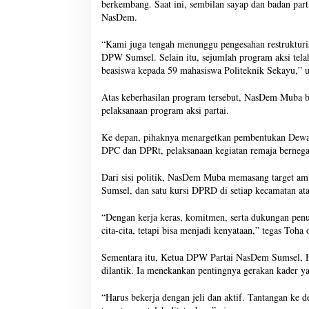
berkembang. Saat ini, sembilan sayap dan badan pa
NasDem.
“Kami juga tengah menunggu pengesahan restruktur
DPW Sumsel. Selain itu, sejumlah program aksi tela
beasiswa kepada 59 mahasiswa Politeknik Sekayu,” u
Atas keberhasilan program tersebut, NasDem Muba be
pelaksanaan program aksi partai.
Ke depan, pihaknya menargetkan pembentukan Dewan 
DPC dan DPRt, pelaksanaan kegiatan remaja berne
Dari sisi politik, NasDem Muba memasang target am
Sumsel, dan satu kursi DPRD di setiap kecamatan a
“Dengan kerja keras, komitmen, serta dukungan penuh
cita-cita, tetapi bisa menjadi kenyataan,” tegas Toha 
Sementara itu, Ketua DPW Partai NasDem Sumsel, 
dilantik. Ia menekankan pentingnya gerakan kader yang
“Harus bekerja dengan jeli dan aktif. Tantangan ke