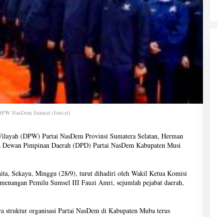
DPW NasDem Sumsel (foto:st)
ilayah (DPW) Partai NasDem Provinsi Sumatera Selatan, Herman
tua Dewan Pimpinan Daerah (DPD) Partai NasDem Kabupaten Musi
ta, Sekayu, Minggu (28/9), turut dihadiri oleh Wakil Ketua Komisi
nangan Pemilu Sumsel III Fauzi Amri, sejumlah pejabat daerah,
truktur organisasi Partai NasDem di Kabupaten Muba terus