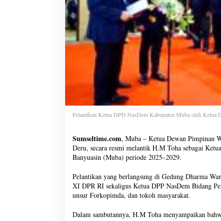
Pelantikan Ketua DPD NasDem Kabupaten Muba oleh Ketua 
Sumseltime.com
, Muba – Ketua Dewan Pimpinan W
Deru, secara resmi melantik H.M Toha sebagai Ke
Banyuasin (Muba) periode 2025–2029.
Pelantikan yang berlangsung di Gedung Dharma Wani
XI DPR RI sekaligus Ketua DPP NasDem Bidang Peme
unsur Forkopimda, dan tokoh masyarakat.
Dalam sambutannya, H.M Toha menyampaikan bahwa s