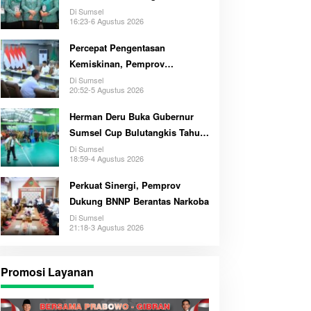
Di Sumsel
16:23-6 Agustus 2026
Percepat Pengentasan
Kemiskinan, Pemprov
Optimalkan GSMP Melalui
Di Sumsel
20:52-5 Agustus 2026
Multihelix
Herman Deru Buka Gubernur
Sumsel Cup Bulutangkis Tahun
2026
Di Sumsel
18:59-4 Agustus 2026
Perkuat Sinergi, Pemprov
Dukung BNNP Berantas Narkoba
Di Sumsel
21:18-3 Agustus 2026
Promosi Layanan