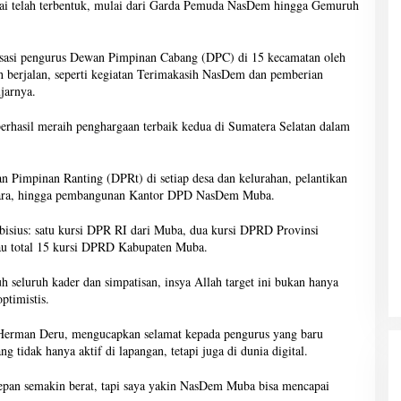
rtai telah terbentuk, mulai dari Garda Pemuda NasDem hingga Gemuruh
isasi pengurus Dewan Pimpinan Cabang (DPC) di 15 kecamatan oleh
h berjalan, seperti kegiatan Terimakasih NasDem dan pemberian
jarnya.
rhasil meraih penghargaan terbaik kedua di Sumatera Selatan dalam
Pimpinan Ranting (DPRt) di setiap desa dan kelurahan, pelantikan
gara, hingga pembangunan Kantor DPD NasDem Muba.
bisius: satu kursi DPR RI dari Muba, dua kursi DPRD Provinsi
tau total 15 kursi DPRD Kabupaten Muba.
 seluruh kader dan simpatisan, insya Allah target ini bukan hanya
optimistis.
Herman Deru, mengucapkan selamat kepada pengurus yang baru
 tidak hanya aktif di lapangan, tetapi juga di dunia digital.
 depan semakin berat, tapi saya yakin NasDem Muba bisa mencapai