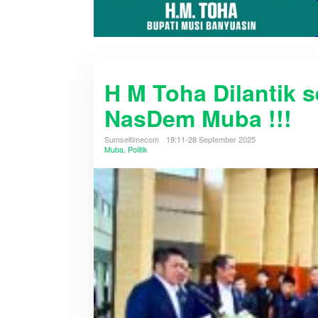
H M Toha Dilantik 
NasDem Muba !!!
Sumseltimecom
19:11-28 September 2025
Muba
,
Politik