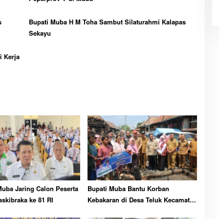
s
Bupati Muba H M Toha Sambut Silaturahmi Kalapas
Sekayu
i Kerja
uba Jaring Calon Peserta
Bupati Muba Bantu Korban
askibraka ke 81 RI
Kebakaran di Desa Teluk Kecamatan
Lais