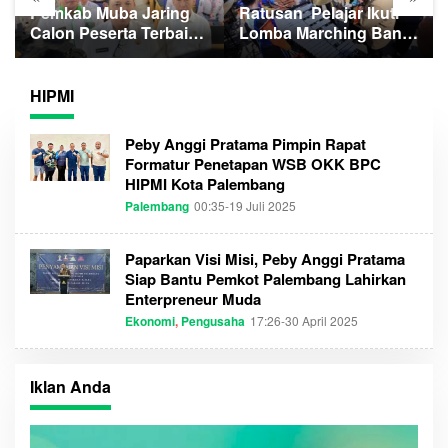
Pemkab Muba Jaring
Ratusan Pelajar Ikuti
Calon Peserta Terbaik
Lomba Marching Band
Paskibraka ke 81 RI
Sumsel
HIPMI
Peby Anggi Pratama Pimpin Rapat
Formatur Penetapan WSB OKK BPC
HIPMI Kota Palembang
Palembang
00:35-19 Juli 2025
O
L
E
H
Paparkan Visi Misi, Peby Anggi Pratama
A
Siap Bantu Pemkot Palembang Lahirkan
D
M
Enterpreneur Muda
I
N
Ekonomi
,
Pengusaha
17:26-30 April 2025
O
L
E
H
S
Iklan Anda
U
M
S
E
L