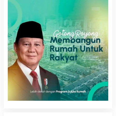
T
I
M
E
C
O
M