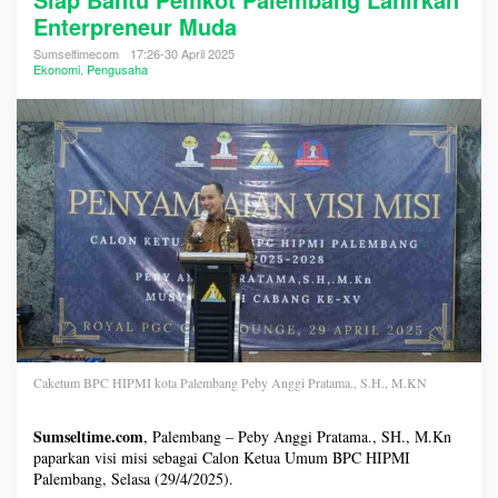
Enterpreneur Muda
Sumseltimecom
17:26-30 April 2025
Ekonomi
,
Pengusaha
Caketum BPC HIPMI kota Palembang Peby Anggi Pratama., S.H., M.KN
Sumseltime.com
, Palembang – Peby Anggi Pratama., SH., M.Kn
paparkan visi misi sebagai Calon Ketua Umum BPC HIPMI
Palembang, Selasa (29/4/2025).