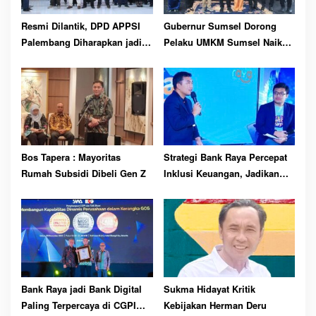
Resmi Dilantik, DPD APPSI
Gubernur Sumsel Dorong
Palembang Diharapkan jadi
Pelaku UMKM Sumsel Naik
Perjuangan Aspirasi
Kelas
Pedagang
Bos Tapera : Mayoritas
Strategi Bank Raya Percepat
Rumah Subsidi Dibeli Gen Z
Inklusi Keuangan, Jadikan
Menabung Lebih Menarik
dengan Raya Poin Flash Sale
Bank Raya jadi Bank Digital
Sukma Hidayat Kritik
Paling Terpercaya di CGPI
Kebijakan Herman Deru