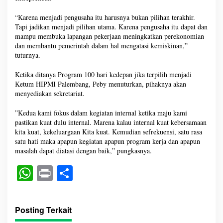
“Karena menjadi pengusaha itu harusnya bukan pilihan terakhir.
Tapi jadikan menjadi pilihan utama. Karena pengusaha itu dapat dan
mampu membuka lapangan pekerjaan meningkatkan perekonomian
dan membantu pemerintah dalam hal mengatasi kemiskinan,”
tuturnya.
Ketika ditanya Program 100 hari kedepan jika terpilih menjadi
Ketum HIPMI Palembang, Peby menuturkan, pihaknya akan
menyediakan sekretariat.
”Kedua kami fokus dalam kegiatan internal ketika maju kami
pastikan kuat dulu internal. Marena kalau internal kuat kebersamaan
kita kuat, kekeluargaan Kita kuat. Kemudian sefrekuensi, satu rasa
satu hati maka apapun kegiatan apapun program kerja dan apapun
masalah dapat diatasi dengan baik,” pungkasnya.
W
Pr
S
ha
in
ha
ts
t
re
Posting Terkait
A