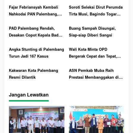
pp
Fajar Febriansyah Kembali
Soroti Seleksi Dirut Perumda
Nahkodai PAN Palembang,
Tirta Musi, Bagindo Togar
Riski Saputra Sekretaris dan
Ingatkan Wali Kota :
Dauli Bendahara
Utamakan Profesional, Tolak
PAD Palembang Rendah,
Buang Sampah Disungai,
Titipan dan Intervensi
Desakan Copot Kepala Badan
Siap-siap Diberi Sangsi
Menguat
Angka Stunting di Palembang
Wali Kota Minta OPD
Turun Jadi 167 Kasus
Bergerak Cepat dan Tepat,
Tak Ada Progres Silahkan
Mundur
Kakwaran Kota Palembang
ASN Pemkab Muba Raih
Resmi Dilantik
Prestasi Membanggakan di
Diklat PKA dan Diklat PKP di
Kota Lubuk Linggau
Jangan Lewatkan