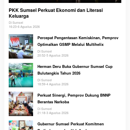
PKK Sumsel Perkuat Ekonomi dan Literasi
Keluarga
Di Sumsel
16:23-6 Agustus 2026
Percepat Pengentasan Kemiskinan, Pemprov
Optimalkan GSMP Melalui Multihelix
Di Sumsel
20:52-5 Agustus 2026
Herman Deru Buka Gubernur Sumsel Cup
Bulutangkis Tahun 2026
Di Sumsel
18:59-4 Agustus 2026
Perkuat Sinergi, Pemprov Dukung BNNP
Berantas Narkoba
Di Sumsel
21:18-3 Agustus 2026
Gubernur Sumsel Perkuat Komitmen