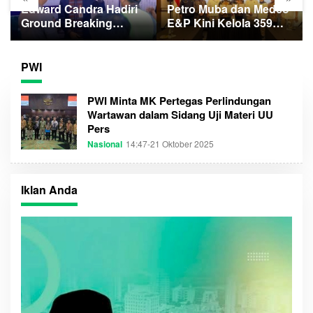
Edward Candra Hadiri
Petro Muba dan Medco
Ground Breaking
E&P Kini Kelola 359
Gedung Pelayanan
Sumur Minyak
BPKB
Masyarakat
PWI
PWI Minta MK Pertegas Perlindungan
Wartawan dalam Sidang Uji Materi UU
Pers
Nasional
14:47-21 Oktober 2025
O
L
E
H
S
Iklan Anda
U
M
S
E
L
T
I
M
E
C
O
M