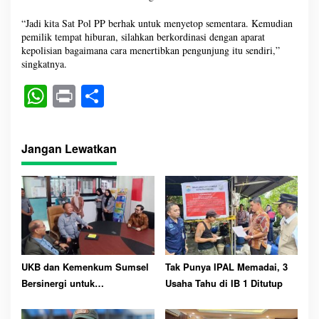
“Jadi kita Sat Pol PP berhak untuk menyetop sementara. Kemudian
pemilik tempat hiburan, silahkan berkordinasi dengan aparat
kepolisian bagaimana cara menertibkan pengunjung itu sendiri,”
singkatnya.
W
Pr
S
ha
in
ha
ts
t
re
Jangan Lewatkan
A
pp
UKB dan Kemenkum Sumsel
Tak Punya IPAL Memadai, 3
Bersinergi untuk
Usaha Tahu di IB 1 Ditutup
Perlindungan Kekayaan
Intelektual