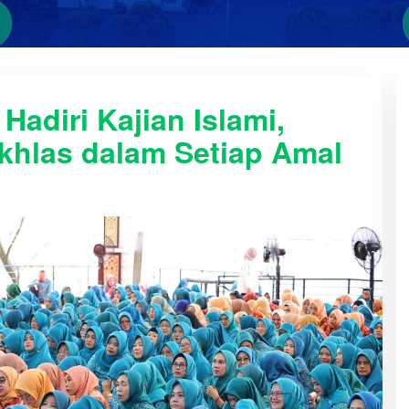
adiri Kajian Islami,
khlas dalam Setiap Amal