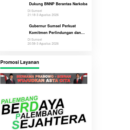
Dukung BNNP Berantas Narkoba
Di Sumsel
21:18-3 Agustus 2026
Gubernur Sumsel Perkuat
Komitmen Perlindungan dan
Hak Anak
Di Sumsel
20:58-3 Agustus 2026
Promosi Layanan