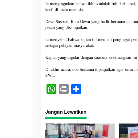
Ia mengingatkan bahwa ikhlas adalah ruh dari amal, 
kecil di mata manusia.
Dewi Sastrani Ratu Dewa yang hadir bersama jajar
pesan yang disampaikan.
Ia menyebut bahwa kajian ini menjadi pengingat pen
sebagai pelayan masyarakat.
Kajian yang digelar dengan suasana kekeluargaan ini
Di akhir acara, doa bersama dipanjatkan agar seluru
SWT.
W
Pr
S
ha
in
ha
ts
t
re
Jangan Lewatkan
A
pp