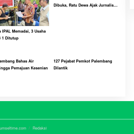
Dibuka, Ratu Dewa Ajak Jurnalis
Perkuat Solidaritas
a IPAL Memadai, 3 Usaha
B 1 Ditutup
embang Bahas Air
127 Pejabat Pemkot Palembang
ingga Pemajuan Kesenian
Dilantik
Sumseltime.com
Redaksi