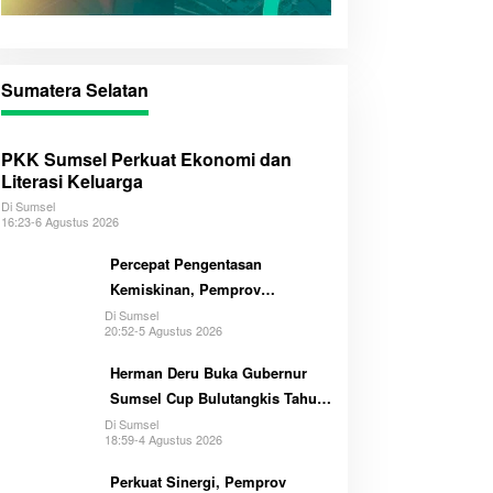
Sumatera Selatan
PKK Sumsel Perkuat Ekonomi dan
Literasi Keluarga
Di Sumsel
16:23-6 Agustus 2026
Percepat Pengentasan
Kemiskinan, Pemprov
Optimalkan GSMP Melalui
Di Sumsel
20:52-5 Agustus 2026
Multihelix
Herman Deru Buka Gubernur
Sumsel Cup Bulutangkis Tahun
2026
Di Sumsel
18:59-4 Agustus 2026
Perkuat Sinergi, Pemprov