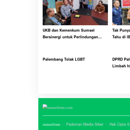
UKB dan Kemenkum Sumsel
Tak Puny
Bersinergi untuk Perlindungan
Tahu di I
Kekayaan Intelektual
Palembang Tolak LGBT
DPRD Pal
Limbah h
Pedoman Media Siber
Hak Cipta 
sumseltime