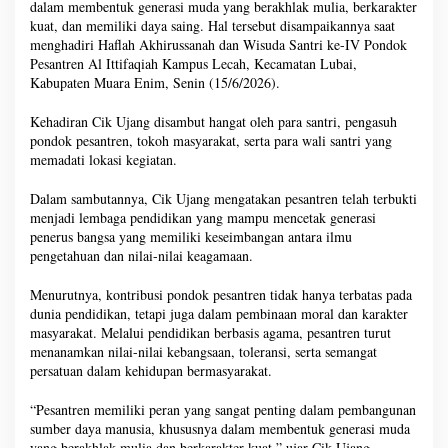
dalam membentuk generasi muda yang berakhlak mulia, berkarakter
kuat, dan memiliki daya saing. Hal tersebut disampaikannya saat
menghadiri Haflah Akhirussanah dan Wisuda Santri ke-IV Pondok
Pesantren Al Ittifaqiah Kampus Lecah, Kecamatan Lubai,
Kabupaten Muara Enim, Senin (15/6/2026).
Kehadiran Cik Ujang disambut hangat oleh para santri, pengasuh
pondok pesantren, tokoh masyarakat, serta para wali santri yang
memadati lokasi kegiatan.
Dalam sambutannya, Cik Ujang mengatakan pesantren telah terbukti
menjadi lembaga pendidikan yang mampu mencetak generasi
penerus bangsa yang memiliki keseimbangan antara ilmu
pengetahuan dan nilai-nilai keagamaan.
Menurutnya, kontribusi pondok pesantren tidak hanya terbatas pada
dunia pendidikan, tetapi juga dalam pembinaan moral dan karakter
masyarakat. Melalui pendidikan berbasis agama, pesantren turut
menanamkan nilai-nilai kebangsaan, toleransi, serta semangat
persatuan dalam kehidupan bermasyarakat.
“Pesantren memiliki peran yang sangat penting dalam pembangunan
sumber daya manusia, khususnya dalam membentuk generasi muda
yang berakhlak mulia dan berkarakter kuat,” ujar Cik Ujang.