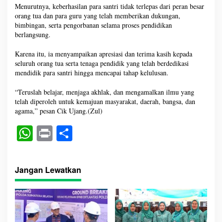
Menurutnya, keberhasilan para santri tidak terlepas dari peran besar
orang tua dan para guru yang telah memberikan dukungan,
bimbingan, serta pengorbanan selama proses pendidikan
berlangsung.
Karena itu, ia menyampaikan apresiasi dan terima kasih kepada
seluruh orang tua serta tenaga pendidik yang telah berdedikasi
mendidik para santri hingga mencapai tahap kelulusan.
“Teruslah belajar, menjaga akhlak, dan mengamalkan ilmu yang
telah diperoleh untuk kemajuan masyarakat, daerah, bangsa, dan
agama,” pesan Cik Ujang.(Zul)
W
Pr
S
ha
in
ha
ts
t
re
Jangan Lewatkan
A
pp