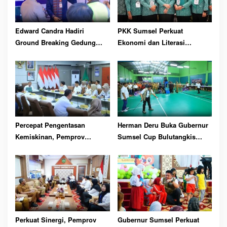
Edward Candra Hadiri
PKK Sumsel Perkuat
Ground Breaking Gedung
Ekonomi dan Literasi
Pelayanan BPKB
Keluarga
Percepat Pengentasan
Herman Deru Buka Gubernur
Kemiskinan, Pemprov
Sumsel Cup Bulutangkis
Optimalkan GSMP Melalui
Tahun 2026
Multihelix
Perkuat Sinergi, Pemprov
Gubernur Sumsel Perkuat