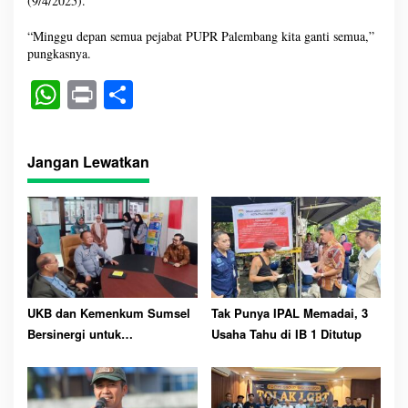
(9/4/2025).
“Minggu depan semua pejabat PUPR Palembang kita ganti semua,”
pungkasnya.
W
Pr
S
ha
in
ha
ts
t
re
Jangan Lewatkan
A
pp
UKB dan Kemenkum Sumsel
Tak Punya IPAL Memadai, 3
Bersinergi untuk
Usaha Tahu di IB 1 Ditutup
Perlindungan Kekayaan
Intelektual