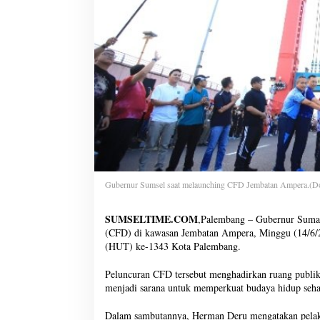
Gubernur Sumsel saat melaunching CFD Jembatan Ampera.(D
SUMSELTIME.COM
,Palembang – Gubernur Sumat
(CFD) di kawasan Jembatan Ampera, Minggu (14/6/20
(HUT) ke-1343 Kota Palembang.
Peluncuran CFD tersebut menghadirkan ruang publik 
menjadi sarana untuk memperkuat budaya hidup seha
Dalam sambutannya, Herman Deru mengatakan pelaks