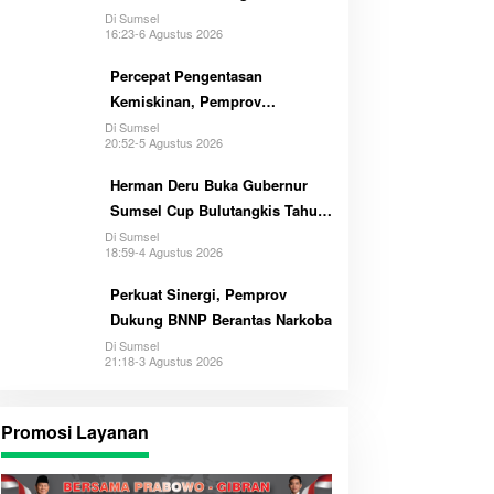
Di Sumsel
16:23-6 Agustus 2026
Percepat Pengentasan
Kemiskinan, Pemprov
Optimalkan GSMP Melalui
Di Sumsel
20:52-5 Agustus 2026
Multihelix
Herman Deru Buka Gubernur
Sumsel Cup Bulutangkis Tahun
2026
Di Sumsel
18:59-4 Agustus 2026
Perkuat Sinergi, Pemprov
Dukung BNNP Berantas Narkoba
Di Sumsel
21:18-3 Agustus 2026
Promosi Layanan