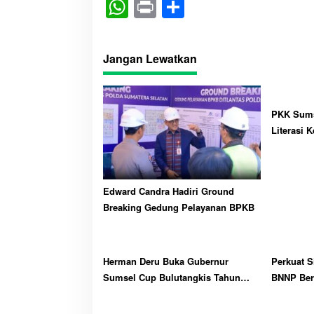
W
Pr
S
ha
in
ha
ts
t
re
Jangan Lewatkan
A
pp
PKK Sums
Literasi 
Edward Candra Hadiri Ground
Breaking Gedung Pelayanan BPKB
Herman Deru Buka Gubernur
Perkuat 
Sumsel Cup Bulutangkis Tahun
BNNP Ber
2026