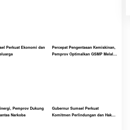
el Perkuat Ekonomi dan
Percepat Pengentasan Kemiskinan,
Keluarga
Pemprov Optimalkan GSMP Melalui
Multihelix
Sinergi, Pemprov Dukung
Gubernur Sumsel Perkuat
antas Narkoba
Komitmen Perlindungan dan Hak
Anak