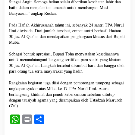
Sungai Angit. Semoga beliau selalu diberikan kesehatan lahir dan
batin dalam menjalankan amanah untuk membangun Musi
Banyuasin,” ungkap Ruslan.
Pada Haflah Akhirussanah tahun ini, sebanyak 24 santri TPA Nurul
Ilmi diwisuda. Dari jumlah tersebut, empat santri berhasil khatam
30 juz Al-Qur’an dan mendapatkan penghargaan khusus dari Bupati
Muba.
Sebagai bentuk apresiasi, Bupati Toha menyatakan kesediaannya
untuk menandatangani langsung sertifikat para santri yang khatam
30 juz Al-Qur’an. Langkah tersebut disambut haru dan bangga oleh
para orang tua serta masyarakat yang hadir.
Rangkaian kegiatan juga diisi dengan pemotongan tumpeng sebagai
ungkapan syukur atas Milad ke-17 TPA Nurul Ilmi. Acara
berlangsung khidmat dan penuh kebersamaan sebelum ditutup
dengan tausiyah agama yang disampaikan oleh Ustadzah Masruroh.
(Zul)
W
Pr
S
ha
in
ha