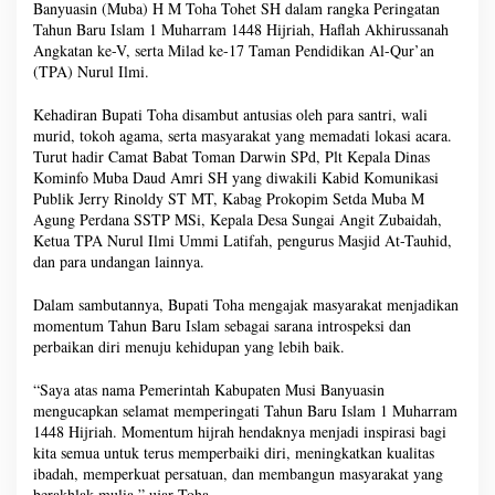
Banyuasin (Muba) H M Toha Tohet SH dalam rangka Peringatan
Tahun Baru Islam 1 Muharram 1448 Hijriah, Haflah Akhirussanah
Angkatan ke-V, serta Milad ke-17 Taman Pendidikan Al-Qur’an
(TPA) Nurul Ilmi.
Kehadiran Bupati Toha disambut antusias oleh para santri, wali
murid, tokoh agama, serta masyarakat yang memadati lokasi acara.
Turut hadir Camat Babat Toman Darwin SPd, Plt Kepala Dinas
Kominfo Muba Daud Amri SH yang diwakili Kabid Komunikasi
Publik Jerry Rinoldy ST MT, Kabag Prokopim Setda Muba M
Agung Perdana SSTP MSi, Kepala Desa Sungai Angit Zubaidah,
Ketua TPA Nurul Ilmi Ummi Latifah, pengurus Masjid At-Tauhid,
dan para undangan lainnya.
Dalam sambutannya, Bupati Toha mengajak masyarakat menjadikan
momentum Tahun Baru Islam sebagai sarana introspeksi dan
perbaikan diri menuju kehidupan yang lebih baik.
“Saya atas nama Pemerintah Kabupaten Musi Banyuasin
mengucapkan selamat memperingati Tahun Baru Islam 1 Muharram
1448 Hijriah. Momentum hijrah hendaknya menjadi inspirasi bagi
kita semua untuk terus memperbaiki diri, meningkatkan kualitas
ibadah, memperkuat persatuan, dan membangun masyarakat yang
berakhlak mulia,” ujar Toha.