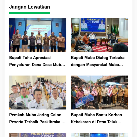
ts
t
re
Jangan Lewatkan
A
pp
Bupati Toha Apresiasi
Bupati Muba Dialog Terbuka
Penyaluran Dana Desa Muba
dengan Masyarakat Muba
Tercepat dan Akurat
Bersatu
Pemkab Muba Jaring Calon
Bupati Muba Bantu Korban
Peserta Terbaik Paskibraka ke
Kebakaran di Desa Teluk
81 RI
Kecamatan Lais