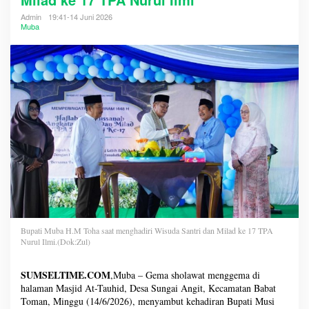
Admin
19:41-14 Juni 2026
Muba
Bupati Muba H.M Toha saat menghadiri Wisuda Santri dan Milad ke 17 TPA
Nurul Ilmi.(Dok:Zul)
SUMSELTIME.COM
,Muba – Gema sholawat menggema di
halaman Masjid At-Tauhid, Desa Sungai Angit, Kecamatan Babat
Toman, Minggu (14/6/2026), menyambut kehadiran Bupati Musi