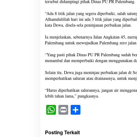
tersebut didampingi pihak Dinas PU PR Palembang.
“Ada 8 titik jalan yang segera diperbaiki, salah sa
Alhamdulillah hari ini ada 3 titik jalan yang diperb
kata Dewa, disela-sela peninjauan perbaikan jalan.
Ia menjelaskan, sebenarnya Jalan Angkatan 45, meru
Palembang untuk mewujudkan Palembang zero jalan r
“Yang pasti pihak Dinas PU PR Palembang sudah be
menambal dan memperbaiki dengan menggunakan dan
Selain itu, Dewa juga meninjau perbaikan jalan di
memperhatikan saluran atau drainasenya, untuk menj
“Harus diperhatikan salurannya, jangan air menggena
lebih tahan lama,” pungkasnya.
W
Pr
S
ha
in
ha
ts
t
re
Posting Terkait