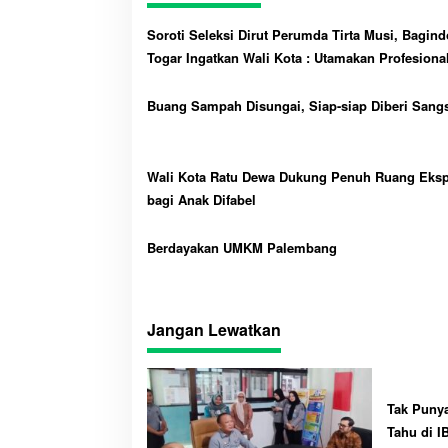
A
pp
Soroti Seleksi Dirut Perumda Tirta Musi, Bagind
Togar Ingatkan Wali Kota : Utamakan Profesional
Titipan dan Intervensi
Buang Sampah Disungai, Siap-siap Diberi Sang
Wali Kota Ratu Dewa Dukung Penuh Ruang Eksp
bagi Anak Difabel
Berdayakan UMKM Palembang
Jangan Lewatkan
Tak Puny
Tahu di I