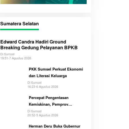
Sumatera Selatan
Edward Candra Hadiri Ground
Breaking Gedung Pelayanan BPKB
Di Sumsel
19:51-7 Agustus 2026
PKK Sumsel Perkuat Ekonomi
dan Literasi Keluarga
Di Sumsel
16:23-6 Agustus 2026
Percepat Pengentasan
Kemiskinan, Pemprov
Optimalkan GSMP Melalui
Di Sumsel
20:52-5 Agustus 2026
Multihelix
Herman Deru Buka Gubernur