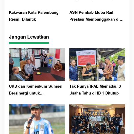
Tak Ada Progres Silahkan
Mundur
Kakwaran Kota Palembang
ASN Pemkab Muba Raih
Resmi Dilantik
Prestasi Membanggakan di
Diklat PKA dan Diklat PKP di
Kota Lubuk Linggau
Jangan Lewatkan
UKB dan Kemenkum Sumsel
Tak Punya IPAL Memadai, 3
Bersinergi untuk
Usaha Tahu di IB 1 Ditutup
Perlindungan Kekayaan
Intelektual