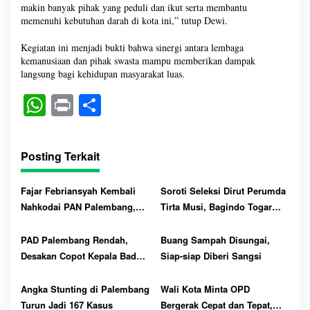
makin banyak pihak yang peduli dan ikut serta membantu
memenuhi kebutuhan darah di kota ini,” tutup Dewi.
Kegiatan ini menjadi bukti bahwa sinergi antara lembaga
kemanusiaan dan pihak swasta mampu memberikan dampak
langsung bagi kehidupan masyarakat luas.
W
Pr
S
ha
in
ha
ts
t
re
Posting Terkait
A
pp
Fajar Febriansyah Kembali
Soroti Seleksi Dirut Perumda
Nahkodai PAN Palembang,
Tirta Musi, Bagindo Togar
Riski Saputra Sekretaris dan
Ingatkan Wali Kota :
Dauli Bendahara
Utamakan Profesional, Tolak
PAD Palembang Rendah,
Buang Sampah Disungai,
Titipan dan Intervensi
Desakan Copot Kepala Badan
Siap-siap Diberi Sangsi
Menguat
Angka Stunting di Palembang
Wali Kota Minta OPD
Turun Jadi 167 Kasus
Bergerak Cepat dan Tepat,