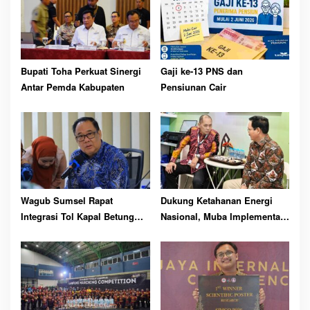
Bupati Toha Perkuat Sinergi
Gaji ke-13 PNS dan
Antar Pemda Kabupaten
Pensiunan Cair
Wagub Sumsel Rapat
Dukung Ketahanan Energi
Integrasi Tol Kapal Betung
Nasional, Muba Implementasi
dengan Proyek Strategis
ESDM 14/2025
Tanjung Carat