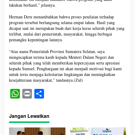
lakukan berhasil,” jelasnya.
Herman Deru menambahkan bahwa proses penilaian terhadap
program tersebut berlangsung selama empat tahun. Hasil yang
dicapai saat ini merupakan buah dari kerja keras seluruh pihak yang
terlibat, mulai dari pemerintah, masyarakat, hingga berbagai
pemangku kepentingan lainnya.
“Atas nama Pemerintah Provinsi Sumatera Selatan, saya
mengucapkan terima kasih kepada Menteri Dalam Negeri dan
seluruh pihak yang telah memberikan kepercayaan serta apresiasi
kepada Sumsel. Penghargaan ini akan menjadi motivasi bagi kami
untuk terus menjaga kelestarian lingkungan dan meningkatkan
kesejahteraan masyarakat,” tandasnya.(Zul)
W
Pr
S
ha
in
ha
ts
t
re
Jangan Lewatkan
A
pp