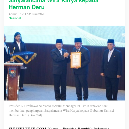
Herman Deru
Admin
17:17-2 Juni 2026
Nasional
Presiden RI Prabowo Subianto melalui Mendagri RI Tito Karnavian saat
memberikan penghargaan Satyalancana Wira Karya kepada Gubernur Sumsel
Herman Deru.(Dok:Zul)
SUMSELTIME.COM
,Jakarta – Presiden Republik Indonesia