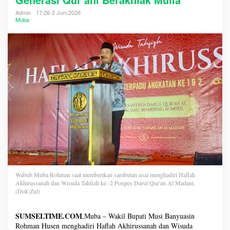
Admin
17:26-2 Juni 2026
Muba
Wabub Muba Rohman saat memberikan sambutan usai menghadiri Haflah
Akhirussanah dan Wisuda Tahfizh ke -2 Ponpes Darul Qur'an Al Madani.
(Dok:Zul)
SUMSELTIME.COM
,Muba – Wakil Bupati Musi Banyuasin
Rohman Husen menghadiri Haflah Akhirussanah dan Wisuda