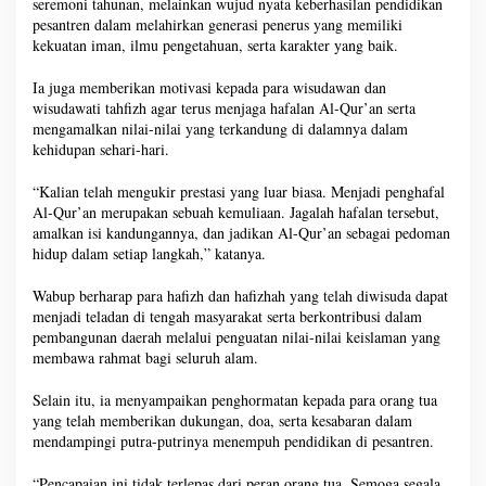
seremoni tahunan, melainkan wujud nyata keberhasilan pendidikan
pesantren dalam melahirkan generasi penerus yang memiliki
kekuatan iman, ilmu pengetahuan, serta karakter yang baik.
Ia juga memberikan motivasi kepada para wisudawan dan
wisudawati tahfizh agar terus menjaga hafalan Al-Qur’an serta
mengamalkan nilai-nilai yang terkandung di dalamnya dalam
kehidupan sehari-hari.
“Kalian telah mengukir prestasi yang luar biasa. Menjadi penghafal
Al-Qur’an merupakan sebuah kemuliaan. Jagalah hafalan tersebut,
amalkan isi kandungannya, dan jadikan Al-Qur’an sebagai pedoman
hidup dalam setiap langkah,” katanya.
Wabup berharap para hafizh dan hafizhah yang telah diwisuda dapat
menjadi teladan di tengah masyarakat serta berkontribusi dalam
pembangunan daerah melalui penguatan nilai-nilai keislaman yang
membawa rahmat bagi seluruh alam.
Selain itu, ia menyampaikan penghormatan kepada para orang tua
yang telah memberikan dukungan, doa, serta kesabaran dalam
mendampingi putra-putrinya menempuh pendidikan di pesantren.
“Pencapaian ini tidak terlepas dari peran orang tua. Semoga segala