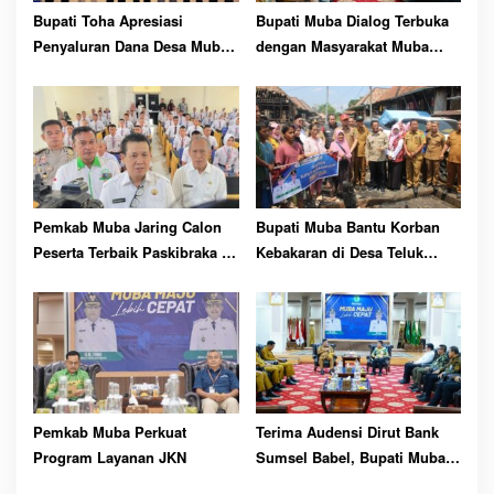
Bupati Toha Apresiasi
Bupati Muba Dialog Terbuka
Penyaluran Dana Desa Muba
dengan Masyarakat Muba
Tercepat dan Akurat
Bersatu
Pemkab Muba Jaring Calon
Bupati Muba Bantu Korban
Peserta Terbaik Paskibraka ke
Kebakaran di Desa Teluk
81 RI
Kecamatan Lais
Pemkab Muba Perkuat
Terima Audensi Dirut Bank
Program Layanan JKN
Sumsel Babel, Bupati Muba
Harapkan Dukungan