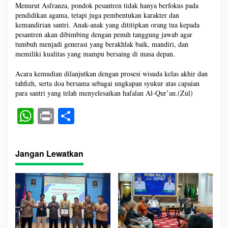
Menurut Asfranza, pondok pesantren tidak hanya berfokus pada
pendidikan agama, tetapi juga pembentukan karakter dan
kemandirian santri. Anak-anak yang dititipkan orang tua kepada
pesantren akan dibimbing dengan penuh tanggung jawab agar
tumbuh menjadi generasi yang berakhlak baik, mandiri, dan
memiliki kualitas yang mampu bersaing di masa depan.
Acara kemudian dilanjutkan dengan prosesi wisuda kelas akhir dan
tahfizh, serta doa bersama sebagai ungkapan syukur atas capaian
para santri yang telah menyelesaikan hafalan Al-Qur’an.(Zul)
W
Pr
S
ha
in
ha
ts
t
re
Jangan Lewatkan
A
pp