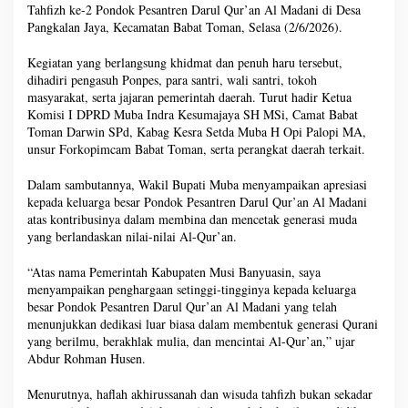
Tahfizh ke-2 Pondok Pesantren Darul Qur’an Al Madani di Desa
Pangkalan Jaya, Kecamatan Babat Toman, Selasa (2/6/2026).
Kegiatan yang berlangsung khidmat dan penuh haru tersebut,
dihadiri pengasuh Ponpes, para santri, wali santri, tokoh
masyarakat, serta jajaran pemerintah daerah. Turut hadir Ketua
Komisi I DPRD Muba Indra Kesumajaya SH MSi, Camat Babat
Toman Darwin SPd, Kabag Kesra Setda Muba H Opi Palopi MA,
unsur Forkopimcam Babat Toman, serta perangkat daerah terkait.
Dalam sambutannya, Wakil Bupati Muba menyampaikan apresiasi
kepada keluarga besar Pondok Pesantren Darul Qur’an Al Madani
atas kontribusinya dalam membina dan mencetak generasi muda
yang berlandaskan nilai-nilai Al-Qur’an.
“Atas nama Pemerintah Kabupaten Musi Banyuasin, saya
menyampaikan penghargaan setinggi-tingginya kepada keluarga
besar Pondok Pesantren Darul Qur’an Al Madani yang telah
menunjukkan dedikasi luar biasa dalam membentuk generasi Qurani
yang berilmu, berakhlak mulia, dan mencintai Al-Qur’an,” ujar
Abdur Rohman Husen.
Menurutnya, haflah akhirussanah dan wisuda tahfizh bukan sekadar