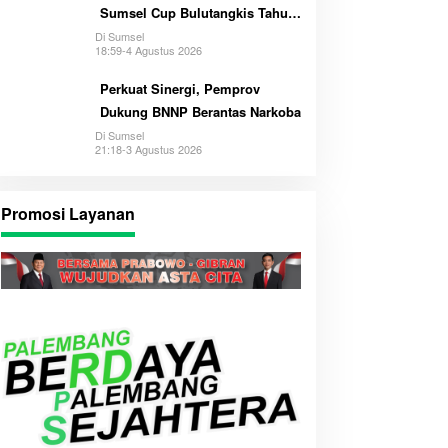
Sumsel Cup Bulutangkis Tahun
2026
Di Sumsel
18:59-4 Agustus 2026
Perkuat Sinergi, Pemprov
Dukung BNNP Berantas Narkoba
Di Sumsel
21:18-3 Agustus 2026
Promosi Layanan