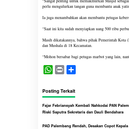
“Sangat penting untuk memakmurkan Masjid sebagai 
perlu mengulurkan tangan guna membantu anak yati
Ia juga menambahkan akan membantu petugas kebersi
“Saat ini kita sudah menyiapkan uang 500 ribu perb
Masih dikatakannya, bahwa pihak Pemerintah Kota (P
dan Mushala di 18 Kecamatan.
“Mohon bersabar bagi petugas marbot yang lain, nant
W
Pr
S
ha
in
ha
ts
t
re
Posting Terkait
A
pp
Fajar Febriansyah Kembali Nahkodai PAN Pale
Riski Saputra Sekretaris dan Dauli Bendahara
PAD Palembang Rendah, Desakan Copot Kepala