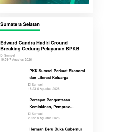
Sumatera Selatan
Edward Candra Hadiri Ground
Breaking Gedung Pelayanan BPKB
Di Sumsel
19:51-7 Agustus 2026
PKK Sumsel Perkuat Ekonomi
dan Literasi Keluarga
Di Sumsel
16:23-6 Agustus 2026
Percepat Pengentasan
Kemiskinan, Pemprov
Optimalkan GSMP Melalui
Di Sumsel
20:52-5 Agustus 2026
Multihelix
Herman Deru Buka Gubernur