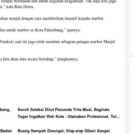
tempat beribadah dan untuk kegiatan keagamaan. Tak lupa kita juga
m,” kata Ratu Dewa.
han masjid dengan cara memberikan insentif kepada marbot.
ulan untuk marbot se-Kota Palembang,” ujarnya.
emkot) saat ini juga telah mendata sebagian petugas marbot Masjid
i kita akan data secara bertahap,” pungkasnya.
mbang,
Soroti Seleksi Dirut Perumda Tirta Musi, Bagindo
Togar Ingatkan Wali Kota : Utamakan Profesional, Tolak
Titipan dan Intervensi
 Badan
Buang Sampah Disungai, Siap-siap Diberi Sangsi