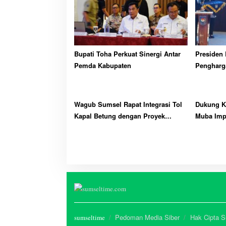
Bupati Toha Perkuat Sinergi Antar
Presiden 
Pemda Kabupaten
Pengharg
Karya ke
Wagub Sumsel Rapat Integrasi Tol
Dukung Ke
Kapal Betung dengan Proyek
Muba Imp
Strategis Tanjung Carat
Pedoman Media Siber
Hak Cipta 
sumseltime