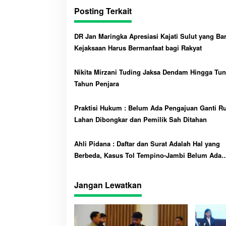
ts
t
re
Posting Terkait
A
pp
DR Jan Maringka Apresiasi Kajati Sulut yang Bar
Kejaksaan Harus Bermanfaat bagi Rakyat
Nikita Mirzani Tuding Jaksa Dendam Hingga Tun
Tahun Penjara
Praktisi Hukum : Belum Ada Pengajuan Ganti Ru
Lahan Dibongkar dan Pemilik Sah Ditahan
Ahli Pidana : Daftar dan Surat Adalah Hal yang
Berbeda, Kasus Tol Tempino-Jambi Belum Ada
Rugikan Negara
Jangan Lewatkan