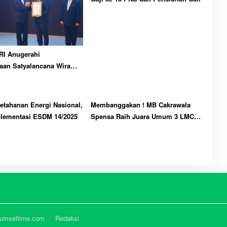
RI Anugerahi
aan Satyalancana Wira
pada Herman Deru
tahanan Energi Nasional,
Membanggakan ! MB Cakrawala
lementasi ESDM 14/2025
Spensa Raih Juara Umum 3 LMC
2026
Sumseltime.com
Redaksi