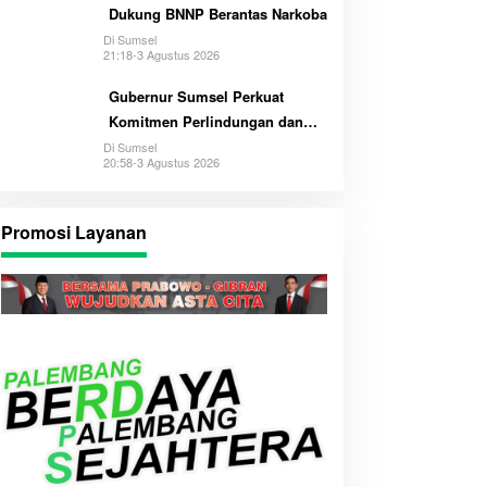
Dukung BNNP Berantas Narkoba
Di Sumsel
21:18-3 Agustus 2026
Gubernur Sumsel Perkuat
Komitmen Perlindungan dan
Hak Anak
Di Sumsel
20:58-3 Agustus 2026
Promosi Layanan