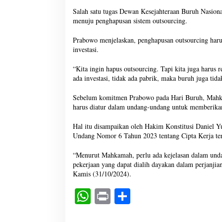
Salah satu tugas Dewan Kesejahteraan Buruh Nasion
menuju penghapusan sistem outsourcing.
Prabowo menjelaskan, penghapusan outsourcing haru
investasi.
“Kita ingin hapus outsourcing. Tapi kita juga harus r
ada investasi, tidak ada pabrik, maka buruh juga tida
Sebelum komitmen Prabowo pada Hari Buruh, Mahka
harus diatur dalam undang-undang untuk memberikan
Hal itu disampaikan oleh Hakim Konstitusi Daniel 
Undang Nomor 6 Tahun 2023 tentang Cipta Kerja terka
“Menurut Mahkamah, perlu ada kejelasan dalam und
pekerjaan yang dapat dialih dayakan dalam perjanjia
Kamis (31/10/2024).
W
Pr
S
ha
in
ha