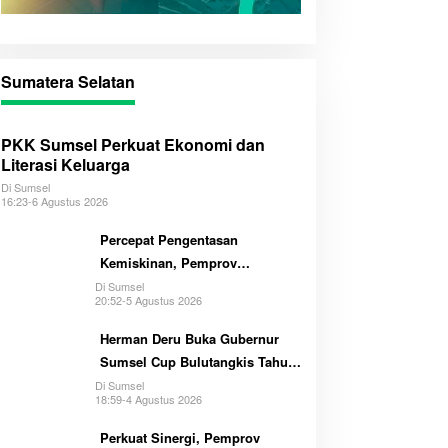
Sumatera Selatan
PKK Sumsel Perkuat Ekonomi dan
Literasi Keluarga
Di Sumsel
16:23-6 Agustus 2026
Percepat Pengentasan
Kemiskinan, Pemprov
Optimalkan GSMP Melalui
Di Sumsel
20:52-5 Agustus 2026
Multihelix
Herman Deru Buka Gubernur
Sumsel Cup Bulutangkis Tahun
2026
Di Sumsel
18:59-4 Agustus 2026
Perkuat Sinergi, Pemprov